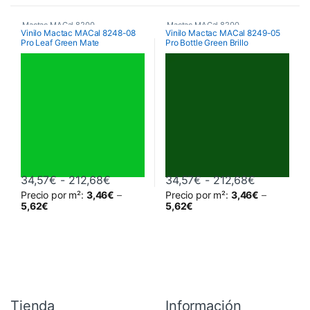
Mactac MACal 8200
Mactac MACal 8200
Vinilo Mactac MACal 8248-08
Vinilo Mactac MACal 8249-05
Pro Leaf Green Mate
Pro Bottle Green Brillo
Rango de precios: desde 34,57€ hasta
Rango de 
34,57
€
-
212,68
€
34,57
€
-
212,68
€
Precio por m²:
3,46
€
–
Precio por m²:
3,46
€
–
Este producto tiene múltiples variantes. Las opciones se pueden 
Este producto tiene múltiples va
5,62
€
5,62
€
Tienda
Información