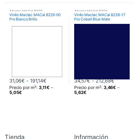
Mactac MACal 8200
Mactac MACal 8200
Vinilo Mactac MACal 8229-00
Vinilo Mactac MACal 8238-17
Pro Blanco Brillo
Pro Cobalt Blue Mate
Rango de precios: desde 31,06€ hasta 1
Rango de 
31,06
€
-
191,14
€
34,57
€
-
212,68
€
Precio por m²:
3,11
€
–
Precio por m²:
3,46
€
–
Este producto tiene múltiples variantes. Las opciones se pueden 
Este producto tiene múltiples va
5,05
€
5,62
€
Tienda
Información