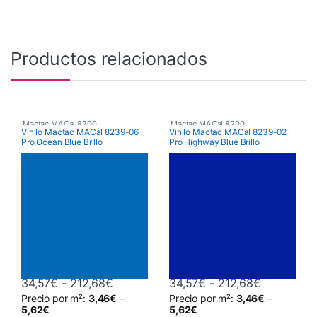
Productos relacionados
Mactac MACal 8200
Mactac MACal 8200
Vinilo Mactac MACal 8239-06
Vinilo Mactac MACal 8239-02
Pro Ocean Blue Brillo
Pro Highway Blue Brillo
Rango de precios: desde 34,57€ hasta
Rango de 
34,57
€
-
212,68
€
34,57
€
-
212,68
€
Precio por m²:
3,46
€
–
Precio por m²:
3,46
€
–
Este producto tiene múltiples variantes. Las opciones se pueden 
Este producto tiene múltiples va
5,62
€
5,62
€