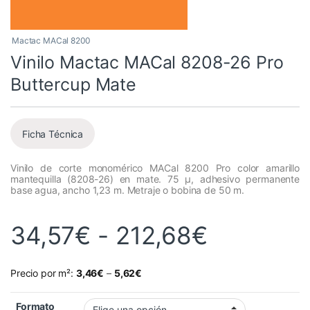
Mactac MACal 8200
Vinilo Mactac MACal 8208-26 Pro
Buttercup Mate
Ficha Técnica
Vinilo de corte monomérico MACal 8200 Pro color amarillo
mantequilla (8208-26) en mate. 75 µ, adhesivo permanente
base agua, ancho 1,23 m. Metraje o bobina de 50 m.
Rango de
34,57
€
-
212,68
€
Precio por m²:
3,46
€
–
5,62
€
Formato