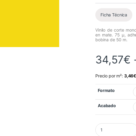
Ficha Técnica
Vinilo de corte mon
en mate. 75 µ, adh
bobina de 50 m.
34,57
€
Precio por m²:
3,46
Formato
Acabado
Vinilo Mactac MACa