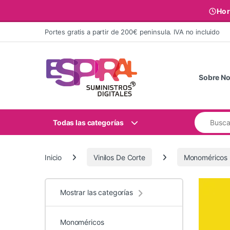
Hor
Ir al contenido
Portes gratis a partir de 200€ peninsula. IVA no incluido
Sobre No
Buscar:
Todas las categorías
Inicio
Vinilos De Corte
Monoméricos
Mostrar las categorías
Monoméricos