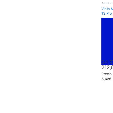
Mactac
Vinilo
13 Pro
34,5
212,
Precio
Este pr
5,62
€