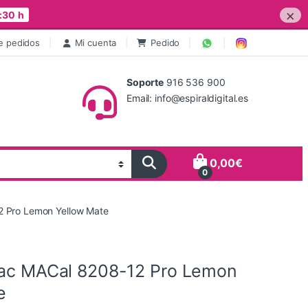
×
:30 h
e pedidos
Mi cuenta
Pedido
Soporte
916 536 900
Email: info@espiraldigital.es
0,00
€
0
2 Pro Lemon Yellow Mate
tac MACal 8208-12 Pro Lemon
e