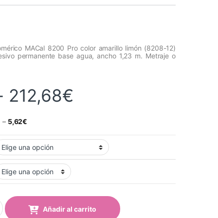
omérico MACal 8200 Pro color amarillo limón (8208-12)
esivo permanente base agua, ancho 1,23 m. Metraje o
Rango de precios
-
212,68
€
€
–
5,62
€
l 8208-12 Pro Lemon Yellow Mate quantity
Añadir al carrito