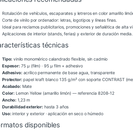
Rotulación de vehículos, escaparates y letreros en color amarillo limó
Corte de vinilo por ordenador: letras, logotipos y líneas finas.
Ideal para reclamos publicitarios, promociones y señalética de alta vis
Aplicaciones de interior (stands, ferias) y exterior de duración media.
racterísticas técnicas
Tipo:
vinilo monomérico calandrado flexible, sin cadmio
Espesor:
75 µ (film) · 95 µ film + adhesivo
Adhesivo:
acrílico permanente de base agua, transparente
Protector:
papel kraft blanco 135 g/m² con soporte CONTRAST (mejo
Acabado:
Mate
Color:
Lemon Yellow (amarillo limón) — referencia 8208-12
Ancho:
1,23 m
Durabilidad exterior:
hasta 3 años
Uso:
interior y exterior · aplicación en seco o húmedo
rmatos disponibles