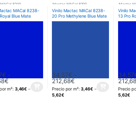
 MACal 8200
Mactac MACal 8200
Mactac M
 Mactac MACal 8238-
Vinilo Mactac MACal 8238-
Vinilo M
 Royal Blue Mate
20 Pro Methylene Blue Mate
13 Pro Ro
7
€
-
34,57
€
-
34,57
Rango de precios: desde 34,57€ hasta 212,6
Rango de precios: de
68
€
212,68
€
212,6
 por m²:
3,46
€
–
Precio por m²:
3,46
€
–
Precio p
oducto tiene múltiples variantes. Las opciones se pueden elegir en la
Este producto tiene múltiples variantes. L
Este prod
5,62
€
5,62
€