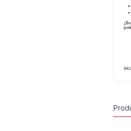
¿Bu
pol
SK
Prod