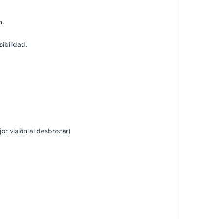
n.
ibilidad.
r visión al desbrozar)