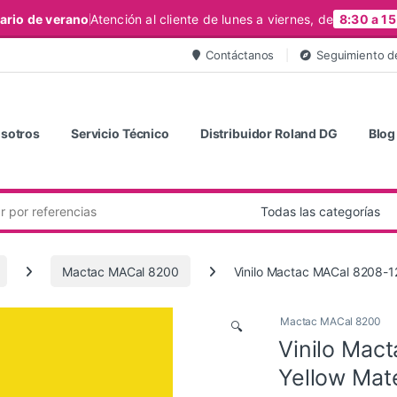
ario de verano
Atención al cliente de lunes a viernes, de
8:30 a 15
Contáctanos
Seguimiento d
sotros
Servicio Técnico
Distribuidor Roland DG
Blog
Mactac MACal 8200
Vinilo Mactac MACal 8208-1
Mactac MACal 8200
🔍
Vinilo Mac
Yellow Mat