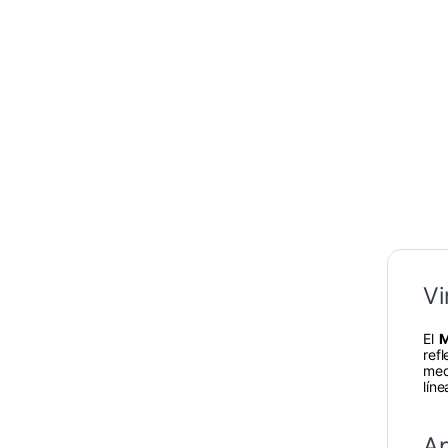
Vi
El
M
ref
med
lín
Ap