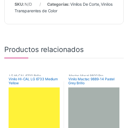
SKU:
N/D
Categorías:
Vinilos De Corte
,
Vinilos
Transparentes de Color
Productos relacionados
LG HI-CAL 6700 Brillo
,
Mactac Macal 9800 Pro
,
Vinilo HI-CAL LG 6733 Medium
Vinilo Mactac 9889-14 Pastel
Yellow
Grey Brillo
Poliméricos
,
Vinilos De Corte
Poliméricos
,
Vinilos De Corte