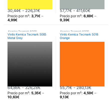
Rango de precios: desde 30,44€ hast
Rango de pr
30,44
€
-
226,31
€
57,77
€
-
411,60
€
Precio por m²:
3,71
€
–
Precio por m²:
6,69
€
–
Este producto tiene múltiples variantes. Las opciones se pueden 
Este producto tiene múltiples va
4,99
€
9,39
€
Kemica Tecmark 5000
,
Kemica Tecmark 5000
,
Vinilo Kemica Tecmark 5065
Vinilo Kemica Tecmark 5018
Metal Grey
Orange
Poliméricos
,
Vinilos De Corte
Poliméricos
,
Vinilos De Corte
Rango de precios: desde 64,86€ hast
Rango de p
64,86
€
-
326,28
€
55,71
€
-
280,13
€
Precio por m²:
5,35
€
–
Precio por m²:
4,59
€
–
Este producto tiene múltiples variantes. Las opciones se pueden 
Este producto tiene múltiples va
10,63
€
9,13
€