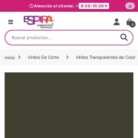
×
Atención al cliente
L-V
8:30-15:30 h
Ir al contenido
0
Buscar por:
Inicio
Vinilos De Corte
Vinilos Transparentes de Color
🔍