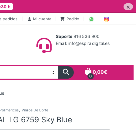
×
:30 h
e pedidos
Mi cuenta
Pedido
Soporte
916 536 900
Email: info@espiraldigital.es
0,00
€
0
lue
Poliméricos
,
Vinilos De Corte
CAL LG 6759 Sky Blue