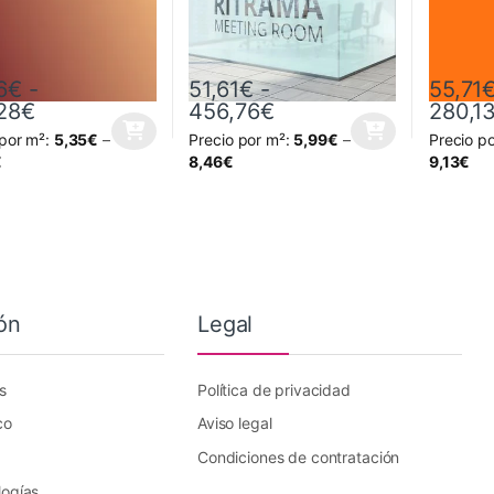
6
€
-
51,61
€
-
55,71
Rango de precios: desde 64,86€ hasta 326,
Rango de precios: de
28
€
456,76
€
280,1
 por m²:
5,35
€
–
Precio por m²:
5,99
€
–
Precio p
oducto tiene múltiples variantes. Las opciones se pueden elegir en la
Este producto tiene múltiples variantes. L
Este prod
€
8,46
€
9,13
€
ón
Legal
s
Política de privacidad
co
Aviso legal
Condiciones de contratación
logías