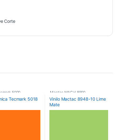
De Corte
ecmark 5000
,
Mactac MACal 8900
,
emica Tecmark 5018
Vinilo Mactac 8948-10 Lime
os
,
Vinilos De Corte
Monoméricos
,
Vinilos De Corte
Mate