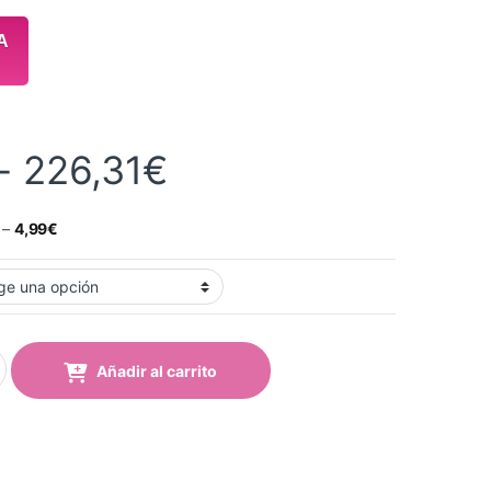
A
Rango de precios
-
226,31
€
–
4,99
€
59 Sky Blue quantity
Añadir al carrito