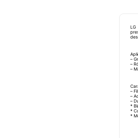
LG 
pre
des
Apl
– Gr
– R
– M
Car
– F
– A
– Du
* B
* C
* M