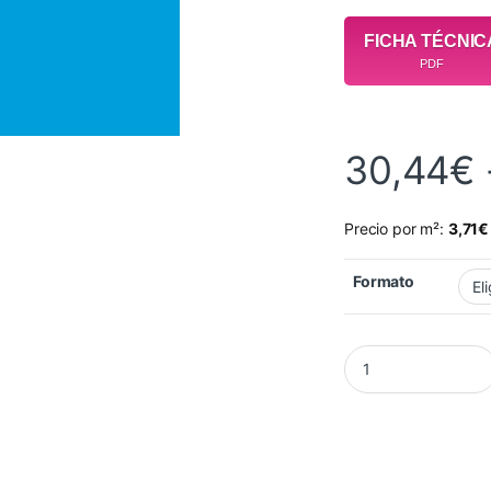
FICHA TÉCNIC
PDF
30,44
€
Precio por m²:
3,71
€
Formato
Vinilo HI-CAL LG 67