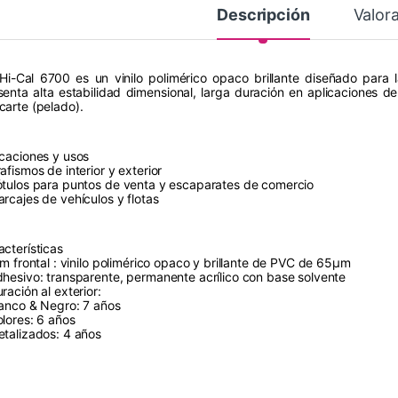
Descripción
Valor
Hi-Cal 6700 es un vinilo polimérico opaco brillante diseñado para 
senta alta estabilidad dimensional, larga duraciόn en aplicaciones de 
carte (pelado).
icaciones y usos
afismos de interior y exterior
όtulos para puntos de venta y escaparates de comercio
arcajes de vehículos y flotas
acterísticas
ilm frontal : vinilo polimérico opaco y brillante de PVC de 65µm
dhesivo: transparente, permanente acrílico con base solvente
raciόn al exterior:
lanco & Negro: 7 años
olores: 6 años
etalizados: 4 años