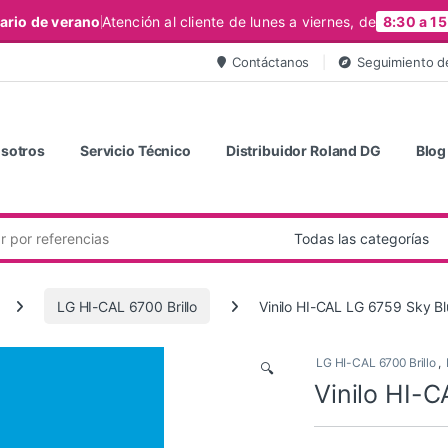
ario de verano
Atención al cliente de lunes a viernes, de
8:30 a 15
Contáctanos
Seguimiento d
sotros
Servicio Técnico
Distribuidor Roland DG
Blog
LG HI-CAL 6700 Brillo
Vinilo HI-CAL LG 6759 Sky B
LG HI-CAL 6700 Brillo
,
🔍
Vinilo HI-