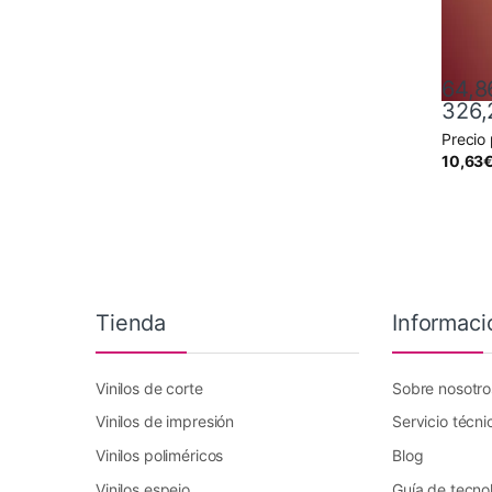
64,8
326,
Precio
Este pr
10,63
Tienda
Informaci
Vinilos de corte
Sobre nosotro
Vinilos de impresión
Servicio técni
Vinilos poliméricos
Blog
Vinilos espejo
Guía de tecno