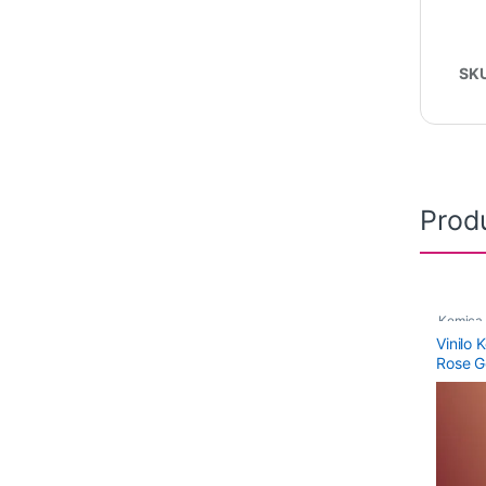
SK
Prod
Kemica
Vinilo
Polimér
Rose G