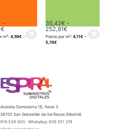
€
-
35,42
€
-
28€
sde 51,61€ hasta 456,76€
Rango de precios: desde 55,71€ hasta 280,13
Rango de precios: des
3
€
252,81
€
or m²:
4,59
€
–
Precio por m²:
4,11
€
–
 página de producto
as opciones se pueden elegir en la página de producto
ucto tiene múltiples variantes. Las opciones se pueden elegir en la p
Este producto tiene múltiples variantes. Las
5,76
€
Avenida Somosierra 18, Nave 3
28703 San Sebastián de los Reyes (Madrid)
916 536 900
·
WhatsApp 656 351 274