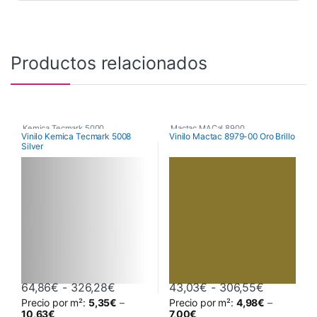
Productos relacionados
Kemica Tecmark 5000
,
Mactac MACal 8900
,
Vinilo Kemica Tecmark 5008
Vinilo Mactac 8979-00 Oro Brillo
Silver
Poliméricos
,
Vinilos De Corte
Monoméricos
,
Vinilos De Corte
Rango de precios: desde 64,86€ hast
Rango de 
64,86
€
-
326,28
€
43,03
€
-
306,55
€
Precio por m²:
5,35
€
–
Precio por m²:
4,98
€
–
Este producto tiene múltiples variantes. Las opciones se pueden 
Este producto tiene múltiples va
10,63
€
7,00
€