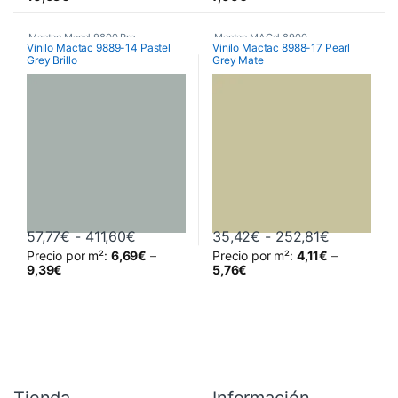
Mactac Macal 9800 Pro
,
Mactac MACal 8900
,
Vinilo Mactac 9889-14 Pastel
Vinilo Mactac 8988-17 Pearl
Grey Brillo
Grey Mate
Poliméricos
,
Vinilos De Corte
Monoméricos
,
Vinilos De Corte
Rango de precios: desde 57,77€ hasta 
Rango de 
57,77
€
-
411,60
€
35,42
€
-
252,81
€
Precio por m²:
6,69
€
–
Precio por m²:
4,11
€
–
Este producto tiene múltiples variantes. Las opciones se pueden 
Este producto tiene múltiples va
9,39
€
5,76
€