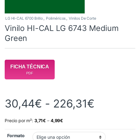
LG HI-CAL 6700 Brillo
,
Poliméricos
,
Vinilos De Corte
Vinilo HI-CAL LG 6743 Medium
Green
FICHA TÉCNICA
PDF
Rango de
30,44
€
-
226,31
€
Precio por m²:
3,71
€
–
4,99
€
Formato