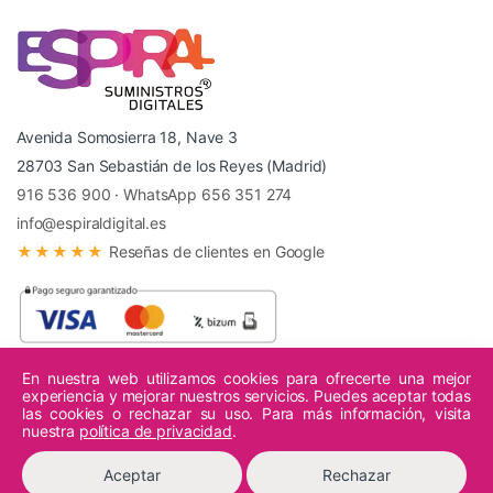
Avenida Somosierra 18, Nave 3
28703 San Sebastián de los Reyes (Madrid)
916 536 900
·
WhatsApp 656 351 274
info@espiraldigital.es
★★★★★
Reseñas de clientes en Google
En nuestra web utilizamos cookies para ofrecerte una mejor
experiencia y mejorar nuestros servicios. Puedes aceptar todas
© 2026 Espiral Digital - Todos los derechos reservados.
las cookies o rechazar su uso. Para más información, visita
nuestra
política de privacidad
.
Aceptar
Rechazar