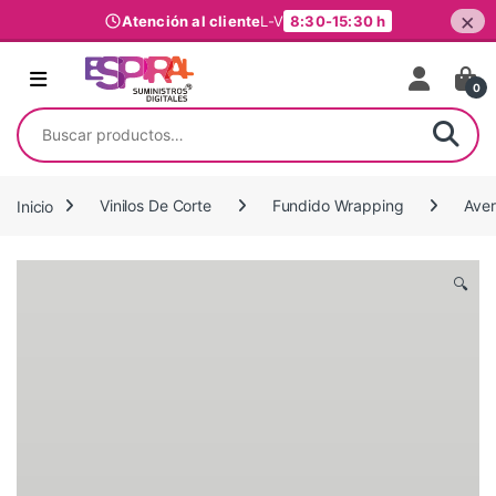
×
Atención al cliente
L-V
8:30-15:30 h
Ir al contenido
0
Buscar por:
Inicio
Vinilos De Corte
Fundido Wrapping
Ave
🔍