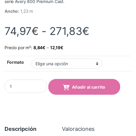
serie Avery 800 Premium Cast
.
Ancho:
1,23 m
Rango de
74,97
€
-
271,83
€
Precio por m²:
8,84
€
–
12,19
€
Formato
Vinilo Avery 800 Gris Claro (859 Light Grey) quantity
Añadir al carrito
Descripción
Valoraciones