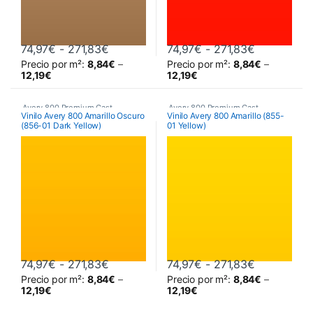
Rango de precios: desde 74,97€ hasta
Rango de p
74,97
€
-
271,83
€
74,97
€
-
271,83
€
Precio por m²:
8,84
€
–
Precio por m²:
8,84
€
–
Este producto tiene múltiples variantes. Las opciones se pueden 
Este producto tiene múltiples va
12,19
€
12,19
€
Avery 800 Premium Cast
Avery 800 Premium Cast
Vinilo Avery 800 Amarillo Oscuro
Vinilo Avery 800 Amarillo (855-
(856-01 Dark Yellow)
01 Yellow)
Rango de precios: desde 74,97€ hasta
Rango de p
74,97
€
-
271,83
€
74,97
€
-
271,83
€
Precio por m²:
8,84
€
–
Precio por m²:
8,84
€
–
Este producto tiene múltiples variantes. Las opciones se pueden 
Este producto tiene múltiples va
12,19
€
12,19
€