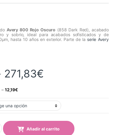
dido
Avery 800 Rojo Oscuro
(858 Dark Red), acabado
curo y sobrio, ideal para acabados sofisticados y de
50µm, hasta 10 años en exterior. Parte de la
serie Avery
Rango de precios:
-
271,83
€
€
–
12,19
€
jo Oscuro (858 Dark Red) quantity
Añadir al carrito