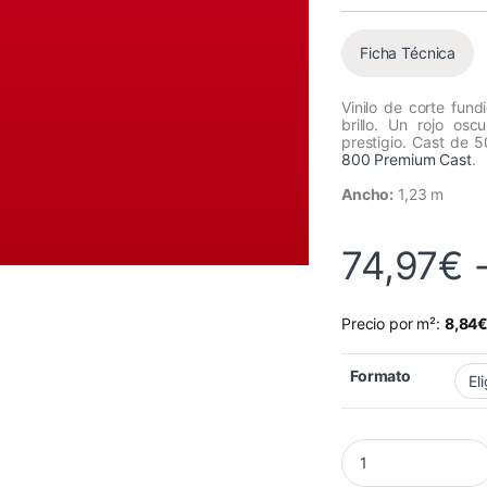
Ficha Técnica
Vinilo de corte fun
brillo. Un rojo os
prestigio. Cast de 
800 Premium Cast
.
Ancho:
1,23 m
74,97
€
Precio por m²:
8,84
Formato
Vinilo Avery 800 Ro