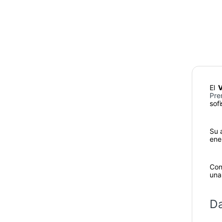
El
V
Pre
sofi
Su a
ene
Con
una
Da