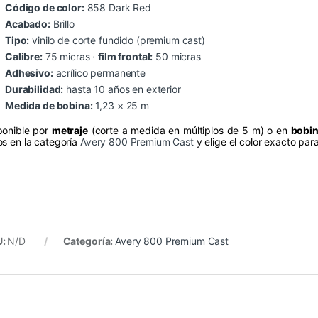
Código de color:
858 Dark Red
Acabado:
Brillo
Tipo:
vinilo de corte fundido (premium cast)
Calibre:
75 micras ·
film frontal:
50 micras
Adhesivo:
acrílico permanente
Durabilidad:
hasta 10 años en exterior
Medida de bobina:
1,23 × 25 m
ponible por
metraje
(corte a medida en múltiplos de 5 m) o en
bobin
os en la categoría
Avery 800 Premium Cast
y elige el color exacto par
U:
N/D
Categoría:
Avery 800 Premium Cast