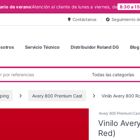
ario de verano
Atención al cliente de lunes a viernes, de
8:30 a 15
Contáctanos
Seguimiento d
sotros
Servicio Técnico
Distribuidor Roland DG
Blog
ping
Avery 800 Premium Cast
Vinilo Avery 800 R
Avery 800 Premium Cas
🔍
Vinilo Aver
Red)