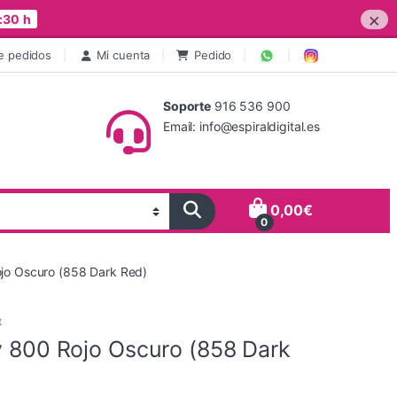
×
:30 h
e pedidos
Mi cuenta
Pedido
Soporte
916 536 900
Email: info@espiraldigital.es
0,00
€
0
ojo Oscuro (858 Dark Red)
t
y 800 Rojo Oscuro (858 Dark