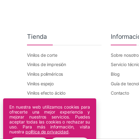
Tienda
Informaci
Vinilos de corte
Sobre nosotro
Vinilos de impresión
Servicio técni
Vinilos poliméricos
Blog
Vinilos espejo
Guía de tecno
Vinilos efecto ácido
Contacto
Vinilo transfer textil
En nuestra web utilizamos cookies para
ofrecerte una mejor experiencia y
Plotters DTF Innuro
mejorar nuestros servicios. Puedes
Plotters de impresión
aceptar todas las cookies o rechazar su
uso. Para más información, visita
nuestra
política de privacidad
.