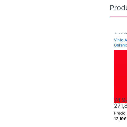
Prod
Avery 8
Vinilo 
Gerani
74,9
271,
Precio
Este pr
12,19
€