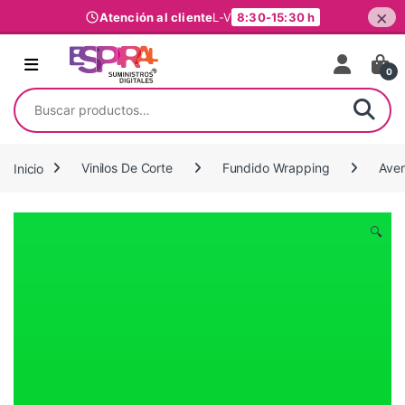
×
Atención al cliente
L-V
8:30-15:30 h
Ir al contenido
0
Buscar por:
Inicio
Vinilos De Corte
Fundido Wrapping
Ave
🔍