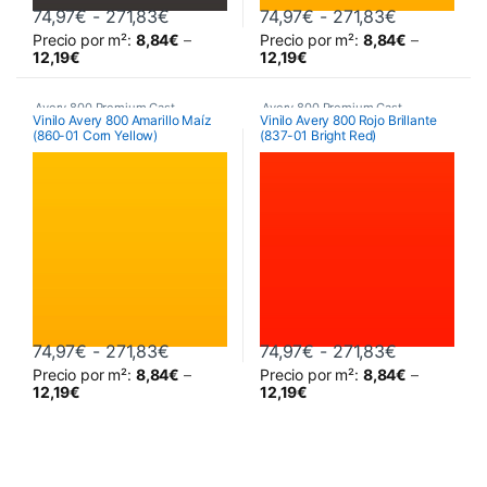
Rango de precios: desde 74,97€ hasta
Rango de p
74,97
€
-
271,83
€
74,97
€
-
271,83
€
Precio por m²:
8,84
€
–
Precio por m²:
8,84
€
–
Este producto tiene múltiples variantes. Las opciones se pueden 
Este producto tiene múltiples va
12,19
€
12,19
€
Avery 800 Premium Cast
Avery 800 Premium Cast
Vinilo Avery 800 Amarillo Maíz
Vinilo Avery 800 Rojo Brillante
(860-01 Corn Yellow)
(837-01 Bright Red)
Rango de precios: desde 74,97€ hasta
Rango de p
74,97
€
-
271,83
€
74,97
€
-
271,83
€
Precio por m²:
8,84
€
–
Precio por m²:
8,84
€
–
Este producto tiene múltiples variantes. Las opciones se pueden 
Este producto tiene múltiples va
12,19
€
12,19
€