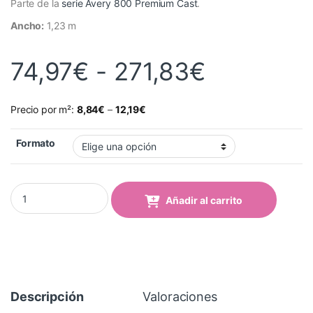
Parte de la
serie Avery 800 Premium Cast
.
Ancho:
1,23 m
Rango de
74,97
€
-
271,83
€
Precio por m²:
8,84
€
–
12,19
€
Formato
Vinilo Avery 800 Verde Lima (814 Lime) quantity
Añadir al carrito
Descripción
Valoraciones