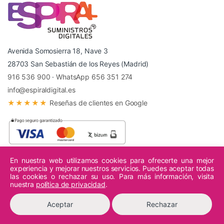
Avenida Somosierra 18, Nave 3
28703 San Sebastián de los Reyes (Madrid)
916 536 900
·
WhatsApp 656 351 274
info@espiraldigital.es
★★★★★
Reseñas de clientes en Google
En nuestra web utilizamos cookies para ofrecerte una mejor
experiencia y mejorar nuestros servicios. Puedes aceptar todas
© 2026 Espiral Digital - Todos los derechos reservados.
las cookies o rechazar su uso. Para más información, visita
nuestra
política de privacidad
.
Aceptar
Rechazar