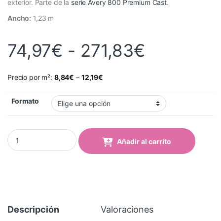
exterior. Parte de la
serie Avery 800 Premium Cast
.
Ancho:
1,23 m
Rango de
74,97
€
-
271,83
€
Precio por m²:
8,84
€
–
12,19
€
Formato
Vinilo Avery 800 Verde Hierba (813 Grass Green) quantity
Añadir al carrito
Descripción
Valoraciones