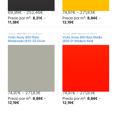
Rango de precios: desde 69,99€ has
Rango de p
69,99
€
-
252,46
€
74,97
€
-
271,83
€
Precio por m²:
8,21
€
–
Precio por m²:
8,84
€
–
Este producto tiene múltiples variantes. Las opciones se pueden 
Este producto tiene múltiples va
11,38
€
12,19
€
Avery 800 Premium Cast
Avery 800 Premium Cast
Vinilo Avery 800 Plata
Vinilo Avery 800 Rojo Medio
Metalizado (835-02 Silver
(826-01 Medium Red)
Metallic)
Rango de precios: desde 74,97€ hasta
Rango de p
74,97
€
-
271,83
€
74,97
€
-
271,83
€
Precio por m²:
8,84
€
–
Precio por m²:
8,84
€
–
Este producto tiene múltiples variantes. Las opciones se pueden 
Este producto tiene múltiples va
12,19
€
12,19
€