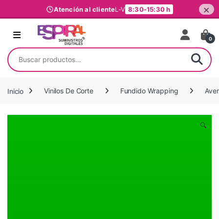
×
Atención al cliente
L-V
8:30-15:30 h
Ir al contenido
0
Buscar por:
Inicio
Vinilos De Corte
Fundido Wrapping
Ave
🔍