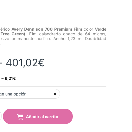
mérico
Avery Dennison 700 Premium Film
color
Verde
 Tree Green)
. Film calandrado opaco de 64 micras,
esivo permanente acrílico. Ancho 1,23 m. Durabilidad
.
Rango de precios
-
401,02
€
€
–
9,21
€
rde Tilo (714-06 Lime Tree Green) quantity
Añadir al carrito