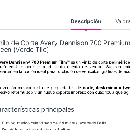
Descripción
Valor
nilo de Corte Avery Dennison 700 Premium
een (Verde Tilo)
very Dennison® 700 Premium Film™
es un vinilo de corte
poliméric
referencia cuando el rendimiento cuenta de verdad. Su excelente
vierten en la opción ideal para rotulación de vehículos, gráficos de es
a versión mejorada ofrece propiedades de
corte, deslaminado (we
esivo reformulado y un nuevo soporte impreso con cuadrícula que agil
racterísticas principales
Film polimérico calandrado de 64 micras, acabado Brillo
Durabilidad exterior de hasta
8 años