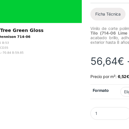
Ficha Técnica
Vinilo de corte poli
Tilo (714-06 Lime
acabado brillo, adh
exterior hasta 8 años
56,64
€
Precio por m²:
6,52
Formato
Vinilo Avery 700 Ve