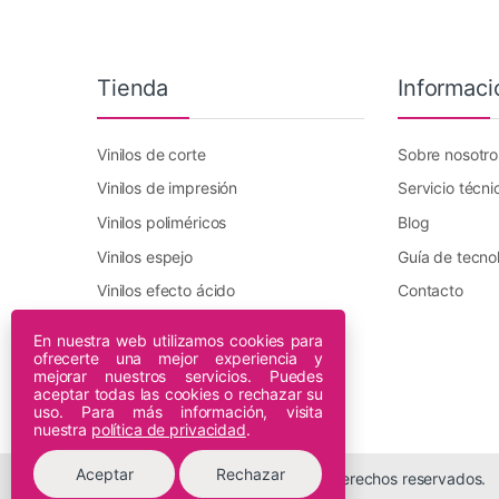
Tienda
Informaci
Vinilos de corte
Sobre nosotro
Vinilos de impresión
Servicio técni
Vinilos poliméricos
Blog
Vinilos espejo
Guía de tecno
Vinilos efecto ácido
Contacto
Vinilo transfer textil
En nuestra web utilizamos cookies para
ofrecerte una mejor experiencia y
Plotters DTF Innuro
mejorar nuestros servicios. Puedes
Plotters de impresión
aceptar todas las cookies o rechazar su
uso. Para más información, visita
nuestra
política de privacidad
.
Aceptar
Rechazar
© 2026 Espiral Digital - Todos los derechos reservados.