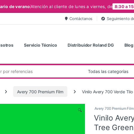
ario de verano
Atención al cliente de lunes a viernes, de
8:30 a 15
Contáctanos
Seguimiento d
sotros
Servicio Técnico
Distribuidor Roland DG
Blog
Avery 700 Premium Film
Vinilo Avery 700 Verde Til
Avery 700 Premium Film
🔍
Vinilo Aver
Tree Green