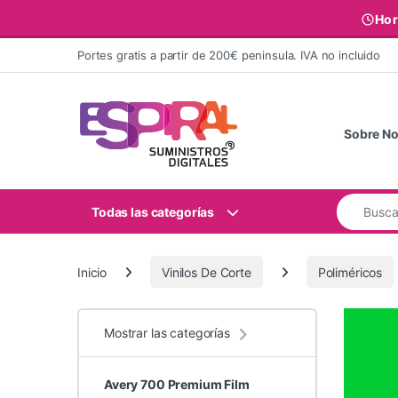
Hor
Ir al contenido
Portes gratis a partir de 200€ peninsula. IVA no incluido
Sobre No
Buscar:
Todas las categorías
Inicio
Vinilos De Corte
Poliméricos
Mostrar las categorías
Avery 700 Premium Film