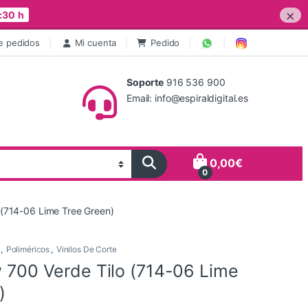
×
:30 h
e pedidos
Mi cuenta
Pedido
Soporte
916 536 900
Email: info@espiraldigital.es
0,00
€
0
o (714-06 Lime Tree Green)
,
Poliméricos
,
Vinilos De Corte
y 700 Verde Tilo (714-06 Lime
)