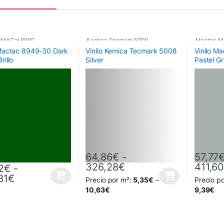
 MACal 8900
,
Kemica Tecmark 5000
,
Mactac Ma
 Mactac 8949-30 Dark
Vinilo Kemica Tecmark 5008
Vinilo M
ricos
,
Vinilos De Corte
Poliméricos
,
Vinilos De Corte
Poliméric
rillo
Silver
Pastel Gr
64,86
€
-
57,77
Rango de precios: d
326,28
€
411,6
2
€
-
Rango de precios: desde 35,42€ hasta 252,
81
€
Precio por m²:
5,35
€
–
Precio p
oducto tiene múltiples variantes. Las opciones se pueden elegir en la
Este producto tiene múltiples variantes. L
Este prod
10,63
€
9,39
€