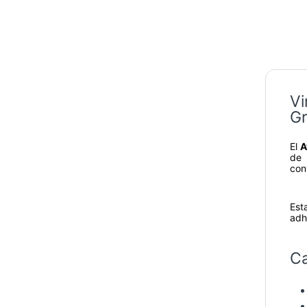
Vi
Gr
El
A
de 
con
Est
adh
Ca