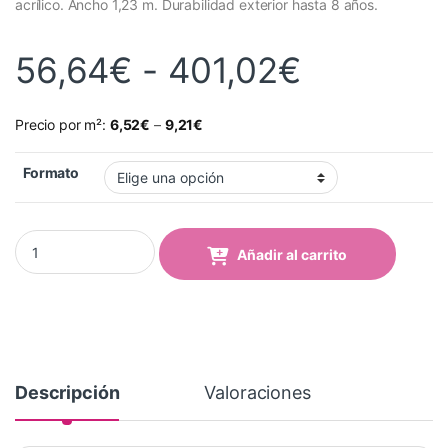
acrílico. Ancho 1,23 m. Durabilidad exterior hasta 8 años.
Rango de
56,64
€
-
401,02
€
Precio por m²:
6,52
€
–
9,21
€
Formato
Vinilo Avery 700 Verde Señal (756-05 Signal Green) quantity
Añadir al carrito
Descripción
Valoraciones