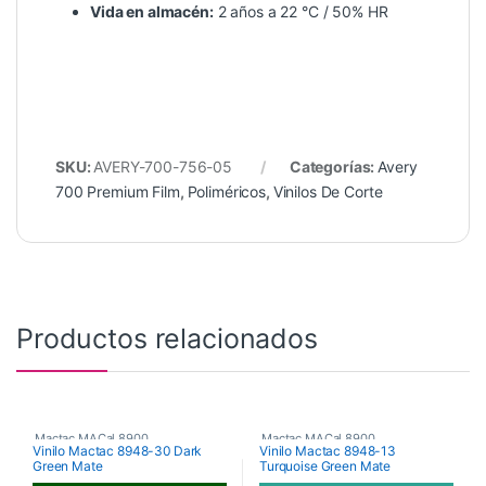
Vida en almacén:
2 años a 22 °C / 50% HR
SKU:
AVERY-700-756-05
Categorías:
Avery
700 Premium Film
,
Poliméricos
,
Vinilos De Corte
Productos relacionados
Mactac MACal 8900
,
Mactac MACal 8900
,
Vinilo Mactac 8948-30 Dark
Vinilo Mactac 8948-13
Green Mate
Turquoise Green Mate
Monoméricos
,
Vinilos De Corte
Monoméricos
,
Vinilos De Corte