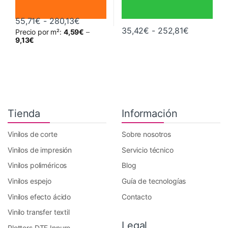
Rango de precios: desde 55,71€ hasta
55,71
€
-
280,13
€
Rango de 
35,42
€
-
252,81
€
Precio por m²:
4,59
€
–
Este producto tiene múltiples variantes. Las opciones se pueden 
Este producto tiene múltiples va
9,13
€
Tienda
Información
Vinilos de corte
Sobre nosotros
Vinilos de impresión
Servicio técnico
Vinilos poliméricos
Blog
Vinilos espejo
Guía de tecnologías
Vinilos efecto ácido
Contacto
Vinilo transfer textil
Legal
Plotters DTF Innuro