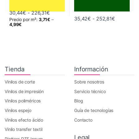
Rango de precios: desde 30,44€ hast
30,44
€
-
226,31
€
Rango de 
35,42
€
-
252,81
€
Precio por m²:
3,71
€
–
Este producto tiene múltiples variantes. Las opciones se pueden 
Este producto tiene múltiples va
4,99
€
Tienda
Información
Vinilos de corte
Sobre nosotros
Vinilos de impresión
Servicio técnico
Vinilos poliméricos
Blog
Vinilos espejo
Guía de tecnologías
Vinilos efecto ácido
Contacto
Vinilo transfer textil
Legal
Plotters DTF Innuro