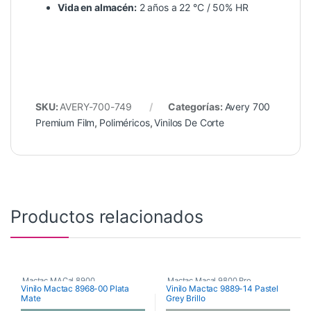
Vida en almacén:
2 años a 22 °C / 50% HR
SKU:
AVERY-700-749
Categorías:
Avery 700
Premium Film
,
Poliméricos
,
Vinilos De Corte
Productos relacionados
Mactac MACal 8900
,
Mactac Macal 9800 Pro
,
Vinilo Mactac 8968-00 Plata
Vinilo Mactac 9889-14 Pastel
Mate
Grey Brillo
Monoméricos
,
Vinilos De Corte
Poliméricos
,
Vinilos De Corte