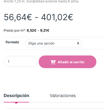
Ancho 1,23 m. Durabilidad exterior hasta 8 años.
Rango de
56,64
€
-
401,02
€
Precio por m²:
6,52
€
–
9,21
€
Formato
Vinilo Avery 700 Rojo Cardenal (749 Cardinal Red) quantity
Añadir al carrito
Descripción
Valoraciones