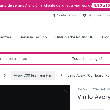
ario de verano
Atención al cliente de lunes a viernes, de
8:30 a 15
Contáctanos
Seguimiento d
sotros
Servicio Técnico
Distribuidor Roland DG
Blog
Avery 700 Premium Film
Vinilo Avery 700 Negro (70
Avery 700 Premium Film
🔍
Vinilo Aver