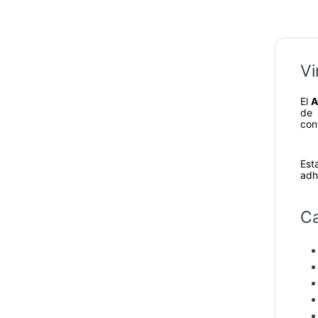
Vi
El
A
de 
con
Est
adh
Ca