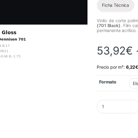
Ficha Técnica
Vinilo de corte poli
(701 Black)
. Film c
permanente acrílico.
53,92
€
Precio por m²:
6,22
Formato
Vinilo Avery 700 Ne