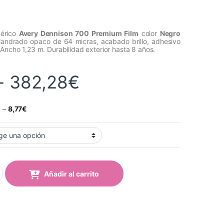
mérico
Avery Dennison 700 Premium Film
color
Negro
alandrado opaco de 64 micras, acabado brillo, adhesivo
 Ancho 1,23 m. Durabilidad exterior hasta 8 años.
Rango de precios
-
382,28
€
€
–
8,77
€
gro (701 Black) quantity
Añadir al carrito