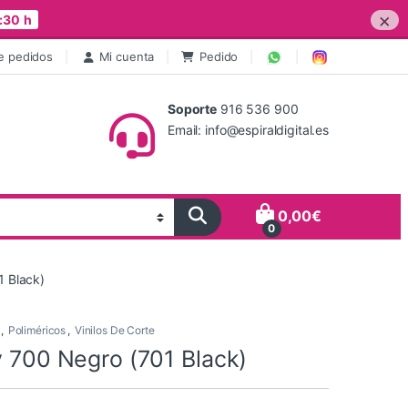
×
:30 h
e pedidos
Mi cuenta
Pedido
Soporte
916 536 900
Email: info@espiraldigital.es
0,00
€
0
1 Black)
,
Poliméricos
,
Vinilos De Corte
y 700 Negro (701 Black)