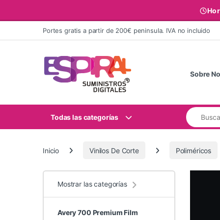
Hor
Ir al contenido
Portes gratis a partir de 200€ peninsula. IVA no incluido
Sobre No
Buscar:
Todas las categorías
Inicio
Vinilos De Corte
Poliméricos
Mostrar las categorías
Avery 700 Premium Film