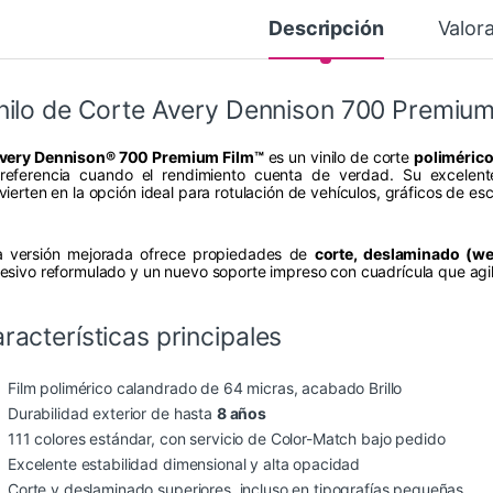
Descripción
Valor
nilo de Corte Avery Dennison 700 Premium
very Dennison® 700 Premium Film™
es un vinilo de corte
poliméric
referencia cuando el rendimiento cuenta de verdad. Su excelente
vierten en la opción ideal para rotulación de vehículos, gráficos de es
a versión mejorada ofrece propiedades de
corte, deslaminado (we
esivo reformulado y un nuevo soporte impreso con cuadrícula que agil
racterísticas principales
Film polimérico calandrado de 64 micras, acabado Brillo
Durabilidad exterior de hasta
8 años
111 colores estándar, con servicio de Color-Match bajo pedido
Excelente estabilidad dimensional y alta opacidad
Corte y deslaminado superiores, incluso en tipografías pequeñas