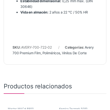
Estabilidad dimensional:
0,25 mm máx. (DIN
30646)
Vida en almacén:
2 años a 22 °C / 50% HR
SKU:
AVERY-700-722-02
Categorías:
Avery
700 Premium Film
,
Poliméricos
,
Vinilos De Corte
Productos relacionados
Mactac MACal 8900
,
Kemica Tecmark 5000
,