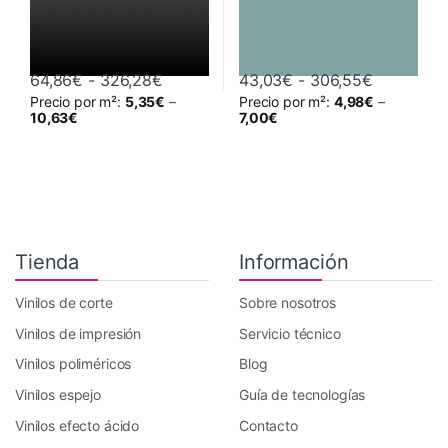
Rango de precios: desde 64,86€ hast
Rango de 
64,86
€
-
326,28
€
43,03
€
-
306,55
€
Precio por m²:
5,35
€
–
Precio por m²:
4,98
€
–
Este producto tiene múltiples variantes. Las opciones se pueden 
Este producto tiene múltiples va
10,63
€
7,00
€
Tienda
Información
Vinilos de corte
Sobre nosotros
Vinilos de impresión
Servicio técnico
Vinilos poliméricos
Blog
Vinilos espejo
Guía de tecnologías
Vinilos efecto ácido
Contacto