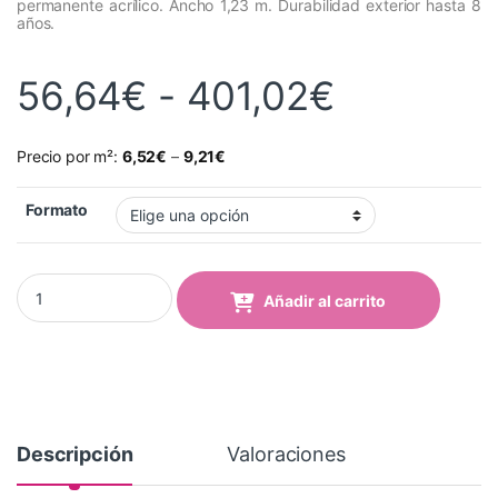
permanente acrílico. Ancho 1,23 m. Durabilidad exterior hasta 8
años.
Rango de
56,64
€
-
401,02
€
Precio por m²:
6,52
€
–
9,21
€
Formato
Vinilo Avery 700 Naranja Holandés (722-02 Dutch Orange) quant
Añadir al carrito
Descripción
Valoraciones