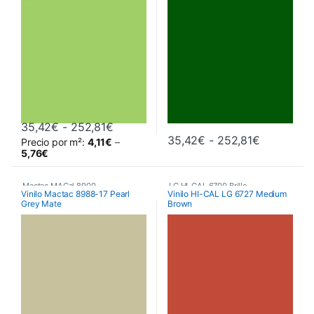
Rango de precios: desde 35,42€ hast
35,42
€
-
252,81
€
Rango de 
35,42
€
-
252,81
€
Precio por m²:
4,11
€
–
Este producto tiene múltiples variantes. Las opciones se pueden 
Este producto tiene múltiples va
5,76
€
Mactac MACal 8900
,
LG HI-CAL 6700 Brillo
,
Vinilo Mactac 8988-17 Pearl
Vinilo HI-CAL LG 6727 Medium
Grey Mate
Brown
Monoméricos
,
Vinilos De Corte
Poliméricos
,
Vinilos De Corte