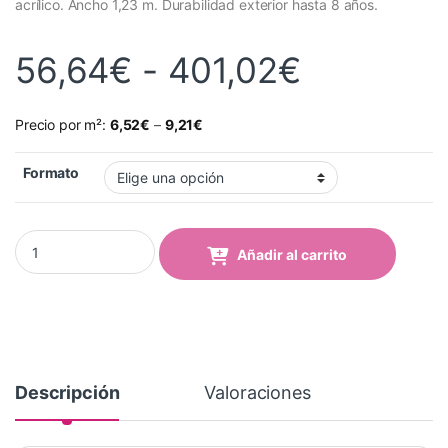
acrílico. Ancho 1,23 m. Durabilidad exterior hasta 8 años.
Rango de
56,64
€
-
401,02
€
Precio por m²:
6,52
€
–
9,21
€
Formato
Vinilo Avery 700 Marrón Oscuro (762-02 Dark Brown) quantity
Añadir al carrito
Descripción
Valoraciones