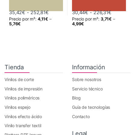
Rango de precios: desde 35,42€ hast
Rango de 
35,42
€
-
252,81
€
30,44
€
-
226,31
€
Precio por m²:
4,11
€
–
Precio por m²:
3,71
€
–
Este producto tiene múltiples variantes. Las opciones se pueden 
Este producto tiene múltiples va
5,76
€
4,99
€
Tienda
Información
Vinilos de corte
Sobre nosotros
Vinilos de impresión
Servicio técnico
Vinilos poliméricos
Blog
Vinilos espejo
Guía de tecnologías
Vinilos efecto ácido
Contacto
Vinilo transfer textil
Legal
Plotters DTF Innuro