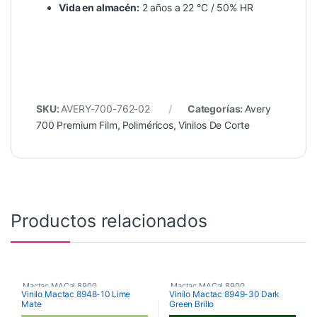
Vida en almacén:
2 años a 22 °C / 50% HR
SKU:
AVERY-700-762-02
Categorías:
Avery
700 Premium Film
,
Poliméricos
,
Vinilos De Corte
Productos relacionados
Mactac MACal 8900
,
Mactac MACal 8900
,
Vinilo Mactac 8948-10 Lime
Vinilo Mactac 8949-30 Dark
Mate
Green Brillo
Monoméricos
,
Vinilos De Corte
Monoméricos
,
Vinilos De Corte