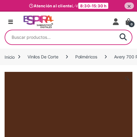
×
Atención al cliente
L-V
8:30-15:30 h
Ir al contenido
0
Buscar por:
Inicio
Vinilos De Corte
Poliméricos
Avery 700 
🔍