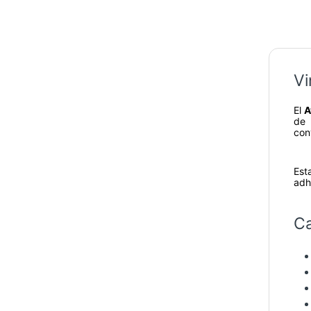
Vi
El
A
de 
con
Est
adh
Ca