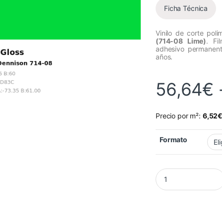
Ficha Técnica
Vinilo de corte pol
(714-08 Lime)
. Fi
adhesivo permanente
años.
56,64
€
Precio por m²:
6,52
Formato
Vinilo Avery 700 Li