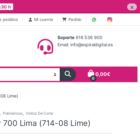
×
:30 h
e pedidos
Mi cuenta
Pedido
Soporte
916 536 900
Email: info@espiraldigital.es
0,00
€
0
-08 Lime)
,
Poliméricos
,
Vinilos De Corte
y 700 Lima (714-08 Lime)