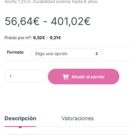
Ancho 1,23 m. Durabilidad exterior hasta 8 años.
Rango de
56,64
€
-
401,02
€
Precio por m²:
6,52
€
–
9,21
€
Formato
Vinilo Avery 700 Gris Paloma (744-03 Dove Grey) quantity
Añadir al carrito
Descripción
Valoraciones