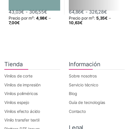
Rango de precios: desde 43,03€ hast
Rango de 
43,03
€
-
306,55
€
64,86
€
-
326,28
€
Precio por m²:
4,98
€
–
Precio por m²:
5,35
€
–
Este producto tiene múltiples variantes. Las opciones se pueden 
Este producto tiene múltiples va
7,00
€
10,63
€
Tienda
Información
Vinilos de corte
Sobre nosotros
Vinilos de impresión
Servicio técnico
Vinilos poliméricos
Blog
Vinilos espejo
Guía de tecnologías
Vinilos efecto ácido
Contacto
Vinilo transfer textil
Legal
Plotters DTF Innuro