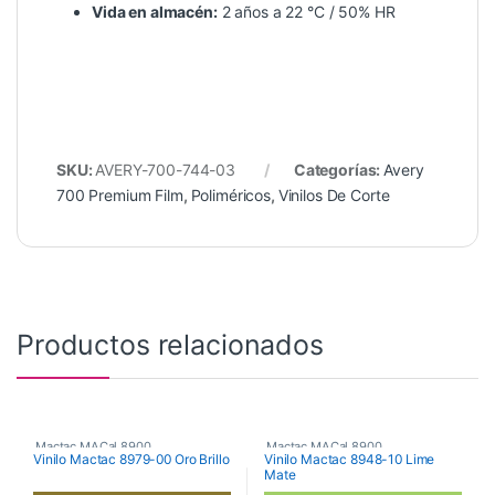
Vida en almacén:
2 años a 22 °C / 50% HR
SKU:
AVERY-700-744-03
Categorías:
Avery
700 Premium Film
,
Poliméricos
,
Vinilos De Corte
Productos relacionados
Mactac MACal 8900
,
Mactac MACal 8900
,
Vinilo Mactac 8979-00 Oro Brillo
Vinilo Mactac 8948-10 Lime
Mate
Monoméricos
,
Vinilos De Corte
Monoméricos
,
Vinilos De Corte