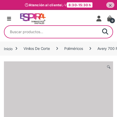
×
Atención al cliente
L-V
8:30-15:30 h
Ir al contenido
0
Buscar por:
Inicio
Vinilos De Corte
Poliméricos
Avery 700 
🔍