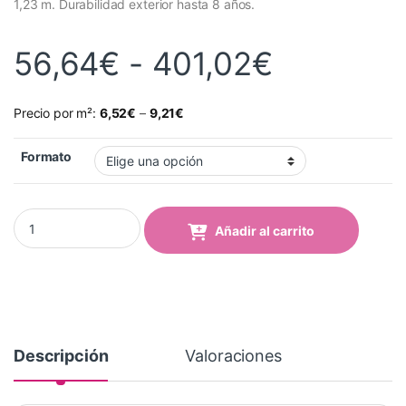
1,23 m. Durabilidad exterior hasta 8 años.
Rango de
56,64
€
-
401,02
€
Precio por m²:
6,52
€
–
9,21
€
Formato
Vinilo Avery 700 Gris Pálido (745-03 Pale Grey) quantity
Añadir al carrito
Descripción
Valoraciones