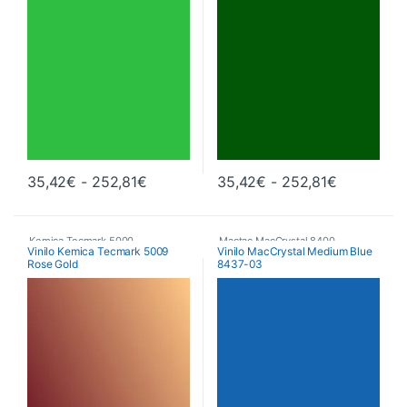
Rango de precios: desde 35,42€ hast
Rango de 
35,42
€
-
252,81
€
35,42
€
-
252,81
€
Este producto tiene múltiples variantes. Las opciones se pueden 
Este producto tiene múltiples va
Kemica Tecmark 5000
,
Mactac MacCrystal 8400
,
Vinilo Kemica Tecmark 5009
Vinilo MacCrystal Medium Blue
Rose Gold
8437-03
Poliméricos
,
Vinilos De Corte
Vinilos De Corte
,
Vinilos Transparentes de Color