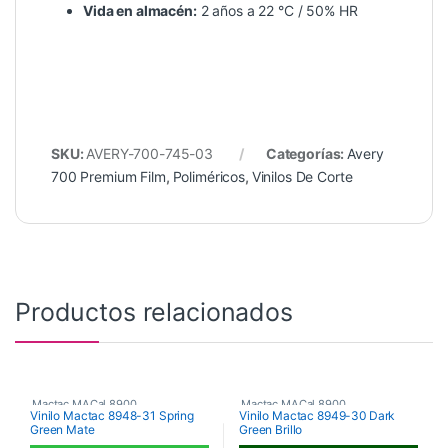
Vida en almacén:
2 años a 22 °C / 50% HR
SKU:
AVERY-700-745-03
Categorías:
Avery
700 Premium Film
,
Poliméricos
,
Vinilos De Corte
Productos relacionados
Mactac MACal 8900
,
Mactac MACal 8900
,
Vinilo Mactac 8948-31 Spring
Vinilo Mactac 8949-30 Dark
Green Mate
Green Brillo
Monoméricos
,
Vinilos De Corte
Monoméricos
,
Vinilos De Corte