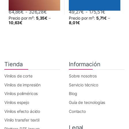
Rango de precios: desde 64,86€ hast
Rango de p
64,86
€
-
326,28
€
49,27
€
-
175,51
€
Precio por m²:
5,35
€
–
Precio por m²:
5,71
€
–
Este producto tiene múltiples variantes. Las opciones se pueden 
Este producto tiene múltiples va
10,63
€
8,01
€
Tienda
Información
Vinilos de corte
Sobre nosotros
Vinilos de impresión
Servicio técnico
Vinilos poliméricos
Blog
Vinilos espejo
Guía de tecnologías
Vinilos efecto ácido
Contacto
Vinilo transfer textil
Legal
Plotters DTF Innuro