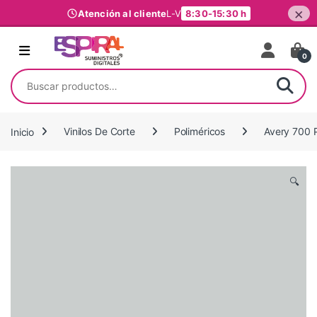
×
Atención al cliente
L-V
8:30-15:30 h
Ir al contenido
0
Buscar por:
Inicio
Vinilos De Corte
Poliméricos
Avery 700 
🔍