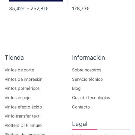
Rango de precios: desde 35,42€ hast
35,42
€
-
252,81
€
178,73
€
Este producto tiene múltiples variantes. Las opciones se pueden 
Tienda
Información
Vinilos de corte
Sobre nosotros
Vinilos de impresión
Servicio técnico
Vinilos poliméricos
Blog
Vinilos espejo
Guía de tecnologías
Vinilos efecto ácido
Contacto
Vinilo transfer textil
Legal
Plotters DTF Innuro
Plotters de impresión