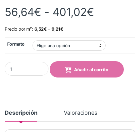
Rango de
56,64
€
-
401,02
€
Precio por m²:
6,52
€
–
9,21
€
Formato
Vinilo Avery 700 Bruma (745 Mist) quantity
Añadir al carrito
Descripción
Valoraciones