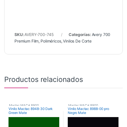
SKU:
AVERY-700-745
Categorías:
Avery 700
Premium Film
,
Poliméricos
,
Vinilos De Corte
Productos relacionados
Mactac MACal 8900
,
Mactac MACal 8900
,
Vinilo Mactac 8948-30 Dark
Vinilo Mactac 8988-00 pro
Green Mate
Negro Mate
Monoméricos
,
Vinilos De Corte
Monoméricos
,
Vinilos De Corte