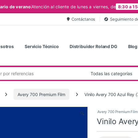
ario de verano
Atención al cliente de lunes a viernes, de
8:30 a 15
Contáctanos
Seguimiento d
sotros
Servicio Técnico
Distribuidor Roland DG
Blog
Avery 700 Premium Film
Vinilo Avery 700 Azul Rey 
Avery 700 Premium Film
🔍
Vinilo Aver