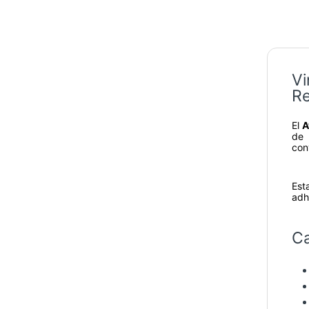
Vi
Re
El
A
de 
con
Est
adh
Ca