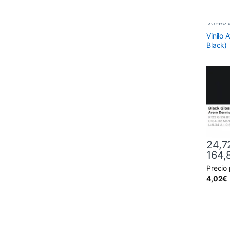
AVERY 
Vinilo
Vinilos 
Black)
24,7
164,
Precio
Este pr
4,02
€