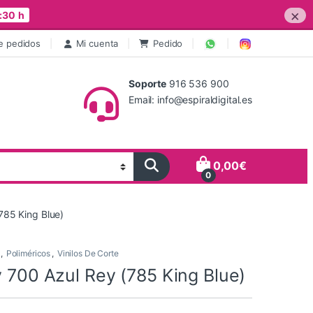
×
:30 h
e pedidos
Mi cuenta
Pedido
Soporte
916 536 900
Email: info@espiraldigital.es
0,00
€
0
(785 King Blue)
,
Poliméricos
,
Vinilos De Corte
y 700 Azul Rey (785 King Blue)