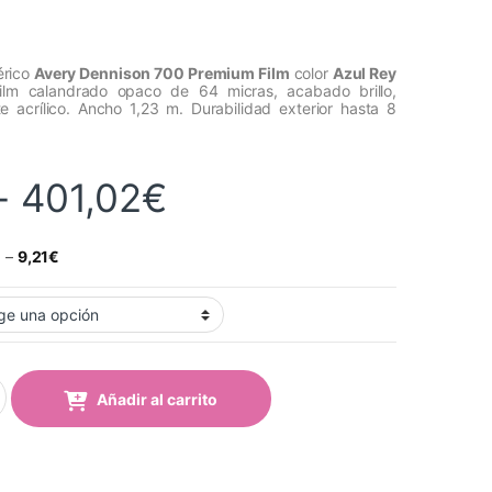
érico
Avery Dennison 700 Premium Film
color
Azul Rey
Film calandrado opaco de 64 micras, acabado brillo,
 acrílico. Ancho 1,23 m. Durabilidad exterior hasta 8
Rango de precios
-
401,02
€
€
–
9,21
€
l Rey (785 King Blue) quantity
Añadir al carrito