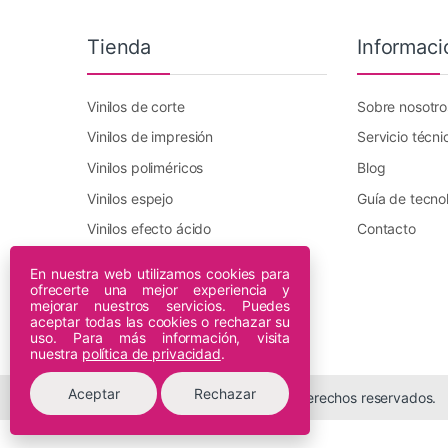
Tienda
Informaci
Vinilos de corte
Sobre nosotro
Vinilos de impresión
Servicio técni
Vinilos poliméricos
Blog
Vinilos espejo
Guía de tecno
Vinilos efecto ácido
Contacto
Vinilo transfer textil
En nuestra web utilizamos cookies para
ofrecerte una mejor experiencia y
Plotters DTF Innuro
mejorar nuestros servicios. Puedes
Plotters de impresión
aceptar todas las cookies o rechazar su
uso. Para más información, visita
nuestra
política de privacidad
.
Aceptar
Rechazar
© 2026 Espiral Digital - Todos los derechos reservados.