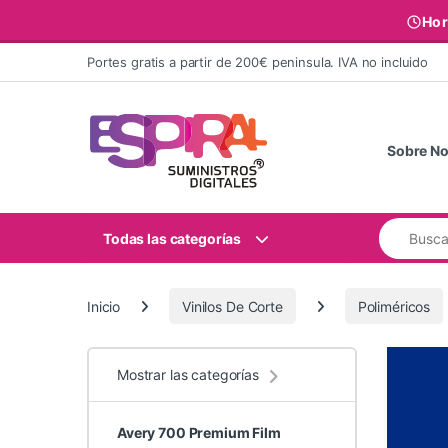
Hor
Ir al contenido
Portes gratis a partir de 200€ peninsula. IVA no incluido
Sobre No
Buscar:
Todas las categorías
Inicio
Vinilos De Corte
Poliméricos
Mostrar las categorías
Avery 700 Premium Film