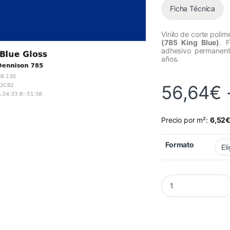
Ficha Técnica
Vinilo de corte polim
(785 King Blue)
. 
adhesivo permanente
años.
56,64
€
Precio por m²:
6,52
Formato
Vinilo Avery 700 Azu