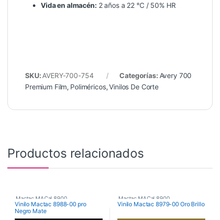
Vida en almacén:
2 años a 22 °C / 50% HR
SKU:
AVERY-700-754
Categorías:
Avery 700
Premium Film
,
Poliméricos
,
Vinilos De Corte
Productos relacionados
Mactac MACal 8900
,
Mactac MACal 8900
,
Vinilo Mactac 8988-00 pro
Vinilo Mactac 8979-00 Oro Brillo
Negro Mate
Monoméricos
,
Vinilos De Corte
Monoméricos
,
Vinilos De Corte