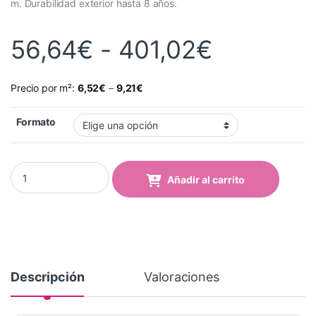
m. Durabilidad exterior hasta 8 años.
Rango de
56,64
€
-
401,02
€
Precio por m²:
6,52
€
–
9,21
€
Formato
Vinilo Avery 700 Azul Real (754 Royal Blue) quantity
Añadir al carrito
Descripción
Valoraciones