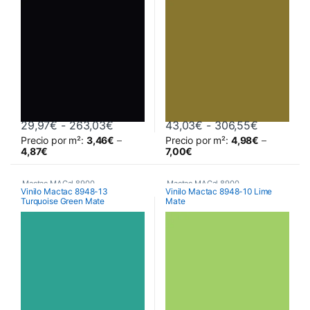
Rango de precios: desde 29,97€ hast
Rango de 
29,97
€
-
263,03
€
43,03
€
-
306,55
€
Precio por m²:
3,46
€
–
Precio por m²:
4,98
€
–
Este producto tiene múltiples variantes. Las opciones se pueden 
Este producto tiene múltiples va
4,87
€
7,00
€
Mactac MACal 8900
,
Mactac MACal 8900
,
Vinilo Mactac 8948-13
Vinilo Mactac 8948-10 Lime
Turquoise Green Mate
Mate
Monoméricos
,
Vinilos De Corte
Monoméricos
,
Vinilos De Corte