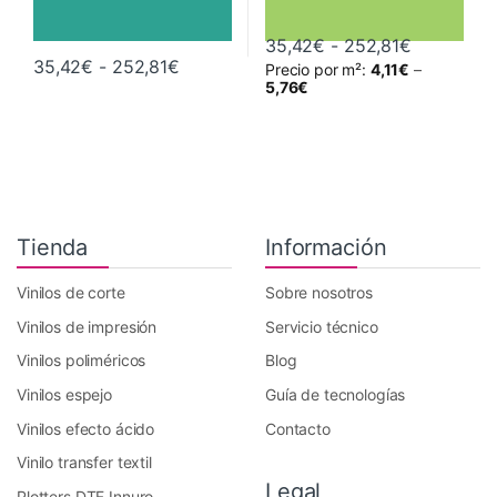
Rango de 
35,42
€
-
252,81
€
Rango de precios: desde 35,42€ hast
35,42
€
-
252,81
€
Precio por m²:
4,11
€
–
Este producto tiene múltiples variantes. Las opciones se pueden 
Este producto tiene múltiples va
5,76
€
Tienda
Información
Vinilos de corte
Sobre nosotros
Vinilos de impresión
Servicio técnico
Vinilos poliméricos
Blog
Vinilos espejo
Guía de tecnologías
Vinilos efecto ácido
Contacto
Vinilo transfer textil
Legal
Plotters DTF Innuro