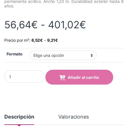
permanente acrílico. Ancho 1,23 m. Durabilidad exterior hasta 8
años.
Rango de
56,64
€
-
401,02
€
Precio por m²:
6,52
€
–
9,21
€
Formato
Vinilo Avery 700 Azul Cobalto Mate (724-05 Cobalt Blue Matt) q
Añadir al carrito
Descripción
Valoraciones