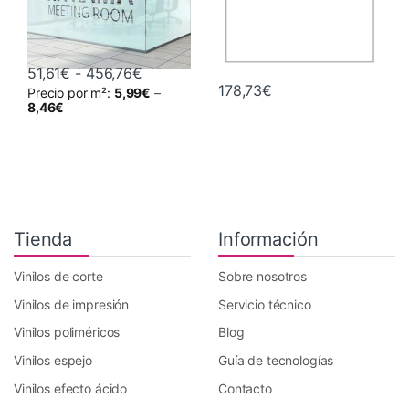
Rango de precios: desde 51,61€ hasta
51,61
€
-
456,76
€
178,73
€
Precio por m²:
5,99
€
–
Este producto tiene múltiples variantes. Las opciones se pueden 
8,46
€
Tienda
Información
Vinilos de corte
Sobre nosotros
Vinilos de impresión
Servicio técnico
Vinilos poliméricos
Blog
Vinilos espejo
Guía de tecnologías
Vinilos efecto ácido
Contacto