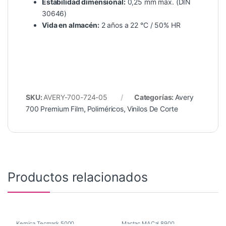
Estabilidad dimensional:
0,25 mm máx. (DIN
30646)
Vida en almacén:
2 años a 22 °C / 50% HR
SKU:
AVERY-700-724-05
Categorías:
Avery
700 Premium Film
,
Poliméricos
,
Vinilos De Corte
Productos relacionados
Kemica Tecmark 5000
,
Mactac MACal 8900
,