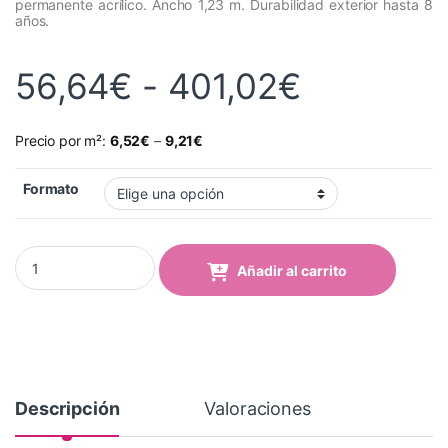
permanente acrílico. Ancho 1,23 m. Durabilidad exterior hasta 8
años.
Rango de
56,64
€
-
401,02
€
Precio por m²:
6,52
€
–
9,21
€
Formato
Vinilo Avery 700 Amarillo Sol Mate (706-05 Sun Yellow Matt) qua
Añadir al carrito
Descripción
Valoraciones