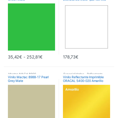
Matt
,
Vinilos De Corte
Rango de precios: desde 35,42€ hast
35,42
€
-
252,81
€
178,73
€
Este producto tiene múltiples variantes. Las opciones se pueden 
Mactac MACal 8900
,
Especialidades
,
Reflectante
,
Vinilo Mactac 8988-17 Pearl
Vinilo Reflectante Imprimible
Grey Mate
ORACAL 5400-020 Amarillo
Monoméricos
,
Vinilos De Corte
Vinilos De Corte