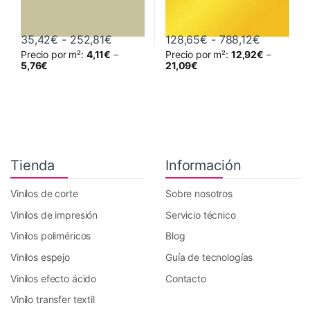
Rango de precios: desde 35,42€ hast
Rango de 
35,42
€
-
252,81
€
128,65
€
-
788,12
€
Precio por m²:
4,11
€
–
Precio por m²:
12,92
€
–
Este producto tiene múltiples variantes. Las opciones se pueden 
Este producto tiene múltiples va
5,76
€
21,09
€
Tienda
Información
Vinilos de corte
Sobre nosotros
Vinilos de impresión
Servicio técnico
Vinilos poliméricos
Blog
Vinilos espejo
Guía de tecnologías
Vinilos efecto ácido
Contacto
Vinilo transfer textil