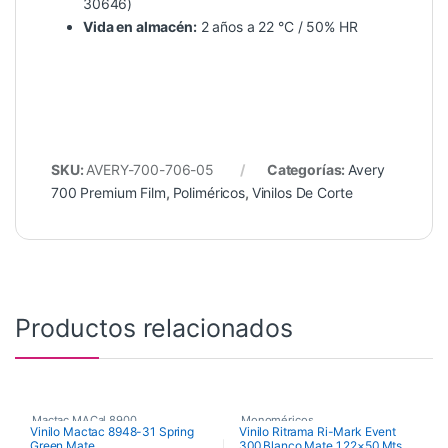
30646)
Vida en almacén:
2 años a 22 °C / 50% HR
SKU:
AVERY-700-706-05
Categorías:
Avery
700 Premium Film
,
Poliméricos
,
Vinilos De Corte
Productos relacionados
Mactac MACal 8900
,
Monoméricos
,
Vinilo Mactac 8948-31 Spring
Vinilo Ritrama Ri-Mark Event
Green Mate
300 Blanco Mate 1,22×50 Mts
Monoméricos
,
Vinilos De Corte
RITRAMA Ri-Mark M300 Event