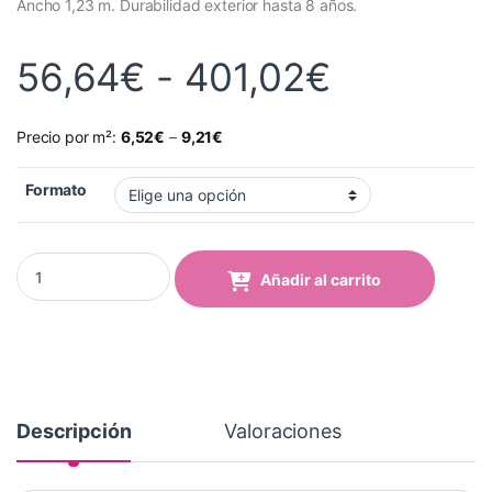
Ancho 1,23 m. Durabilidad exterior hasta 8 años.
Rango de
56,64
€
-
401,02
€
Precio por m²:
6,52
€
–
9,21
€
Formato
Vinilo Avery 700 Amarillo Sol (706-03 Sun Yellow) quantity
Añadir al carrito
Descripción
Valoraciones