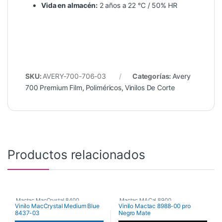
Vida en almacén:
2 años a 22 °C / 50% HR
SKU:
AVERY-700-706-03
Categorías:
Avery
700 Premium Film
,
Poliméricos
,
Vinilos De Corte
Productos relacionados
Mactac MacCrystal 8400
,
Mactac MACal 8900
,
Vinilo MacCrystal Medium Blue
Vinilo Mactac 8988-00 pro
8437-03
Negro Mate
Vinilos De Corte
,
Monoméricos
,
Vinilos De Corte