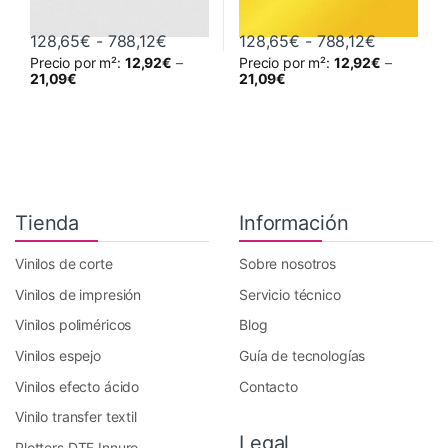
Rango de precios: desde 128,65€ has
Rango de 
128,65
€
-
788,12
€
128,65
€
-
788,12
€
Precio por m²:
12,92
€
–
Precio por m²:
12,92
€
–
Este producto tiene múltiples variantes. Las opciones se pueden 
Este producto tiene múltiples va
21,09
€
21,09
€
Tienda
Información
Vinilos de corte
Sobre nosotros
Vinilos de impresión
Servicio técnico
Vinilos poliméricos
Blog
Vinilos espejo
Guía de tecnologías
Vinilos efecto ácido
Contacto
Vinilo transfer textil
Legal
Plotters DTF Innuro