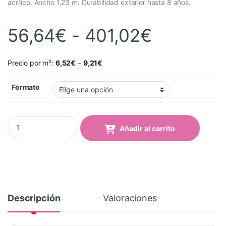
acrílico. Ancho 1,23 m. Durabilidad exterior hasta 8 años.
Rango de
56,64
€
-
401,02
€
Precio por m²:
6,52
€
–
9,21
€
Formato
Vinilo Avery 700 Amarillo Brillante (739 Bright Yellow) quantity
Añadir al carrito
Descripción
Valoraciones