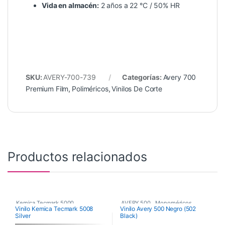
Vida en almacén:
2 años a 22 °C / 50% HR
SKU:
AVERY-700-739
Categorías:
Avery 700
Premium Film
,
Poliméricos
,
Vinilos De Corte
Productos relacionados
Kemica Tecmark 5000
,
AVERY 500
,
Monoméricos
,
Vinilo Kemica Tecmark 5008
Vinilo Avery 500 Negro (502
Silver
Black)
Poliméricos
,
Vinilos De Corte
Vinilos De Corte