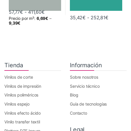
Rango de precios: desde 57,77€ hasta 
57,77
€
-
411,60
€
Rango de 
35,42
€
-
252,81
€
Precio por m²:
6,69
€
–
Este producto tiene múltiples variantes. Las opciones se pueden 
Este producto tiene múltiples va
9,39
€
Tienda
Información
Vinilos de corte
Sobre nosotros
Vinilos de impresión
Servicio técnico
Vinilos poliméricos
Blog
Vinilos espejo
Guía de tecnologías
Vinilos efecto ácido
Contacto
Vinilo transfer textil
Legal
Plotters DTF Innuro