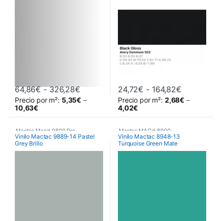
Rango de precios: desde 64,86€ hast
Rango de p
64,86
€
-
326,28
€
24,72
€
-
164,82
€
Precio por m²:
5,35
€
–
Precio por m²:
2,68
€
–
Este producto tiene múltiples variantes. Las opciones se pueden 
Este producto tiene múltiples va
10,63
€
4,02
€
Mactac Macal 9800 Pro
,
Mactac MACal 8900
,
Vinilo Mactac 9889-14 Pastel
Vinilo Mactac 8948-13
Grey Brillo
Turquoise Green Mate
Poliméricos
,
Vinilos De Corte
Monoméricos
,
Vinilos De Corte