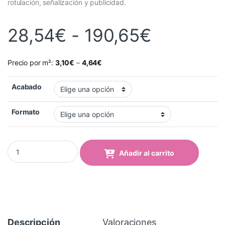
rotulación, señalización y publicidad.
Rango de
28,54
€
-
190,65
€
Precio por m²:
3,10
€
–
4,64
€
Acabado
Formato
Vinilo Avery 500 Marrón Nuez (548 Nut Brown) quantity
Añadir al carrito
Descripción
Valoraciones