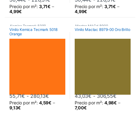
Precio por m²:
3,71
€
–
Precio por m²:
3,71
€
–
Este producto tiene múltiples variantes. Las opciones se pueden 
Este producto tiene múltiples va
4,99
€
4,99
€
Kemica Tecmark 5000
,
Mactac MACal 8900
,
Vinilo Kemica Tecmark 5018
Vinilo Mactac 8979-00 Oro Brillo
Orange
Poliméricos
,
Vinilos De Corte
Monoméricos
,
Vinilos De Corte
Rango de precios: desde 55,71€ hasta
Rango de 
55,71
€
-
280,13
€
43,03
€
-
306,55
€
Precio por m²:
4,59
€
–
Precio por m²:
4,98
€
–
Este producto tiene múltiples variantes. Las opciones se pueden 
Este producto tiene múltiples va
9,13
€
7,00
€