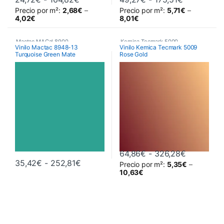
Precio por m²:
2,68
€
–
Precio por m²:
5,71
€
–
Este producto tiene múltiples variantes. Las opciones se pueden 
Este producto tiene múltiples va
4,02
€
8,01
€
Mactac MACal 8900
,
Kemica Tecmark 5000
,
Vinilo Mactac 8948-13
Vinilo Kemica Tecmark 5009
Turquoise Green Mate
Rose Gold
Monoméricos
,
Vinilos De Corte
Poliméricos
,
Vinilos De Corte
Rango de 
64,86
€
-
326,28
€
Rango de precios: desde 35,42€ hast
35,42
€
-
252,81
€
Precio por m²:
5,35
€
–
Este producto tiene múltiples variantes. Las opciones se pueden 
Este producto tiene múltiples va
10,63
€