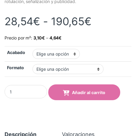
rotulación, señalización y publicidad.
Rango de
28,54
€
-
190,65
€
Precio por m²:
3,10
€
–
4,64
€
Acabado
Formato
Vinilo Avery 500 Gris Niebla (544 Mist Grey) quantity
Añadir al carrito
Descripción
Valoraciones