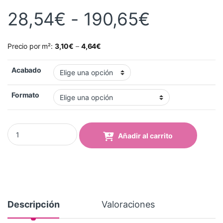
Rango de
28,54
€
-
190,65
€
Precio por m²:
3,10
€
–
4,64
€
Acabado
Formato
Vinilo Avery 500 Marfil (542 Ivory) quantity
Añadir al carrito
Descripción
Valoraciones