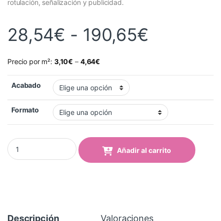
rotulación, señalización y publicidad.
Rango de
28,54
€
-
190,65
€
Precio por m²:
3,10
€
–
4,64
€
Acabado
Formato
Vinilo Avery 500 Verde Kelly (532 Kelly Green) quantity
Añadir al carrito
Descripción
Valoraciones