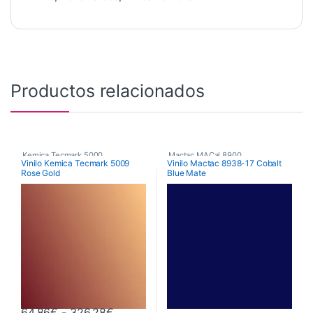
Productos relacionados
Kemica Tecmark 5000
,
Mactac MACal 8900
,
Vinilo Kemica Tecmark 5009
Vinilo Mactac 8938-17 Cobalt
Rose Gold
Blue Mate
Poliméricos
,
Vinilos De Corte
Monoméricos
,
Vinilos De Corte
Rango de precios: desde 64,86€ hast
64,86
€
-
326,28
€