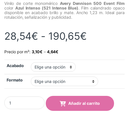
Vinilo de corte monomérico
Avery Dennison 500 Event Film
color
Azul Intenso (521 Intense Blue)
. Film calandrado opaco
disponible en acabado brillo y mate. Ancho 1,23 m. Ideal para
rotulación, señalización y publicidad.
Rango de
28,54
€
-
190,65
€
Precio por m²:
3,10
€
–
4,64
€
Acabado
Formato
Vinilo Avery 500 Azul Intenso (521 Intense Blue) quantity
Añadir al carrito