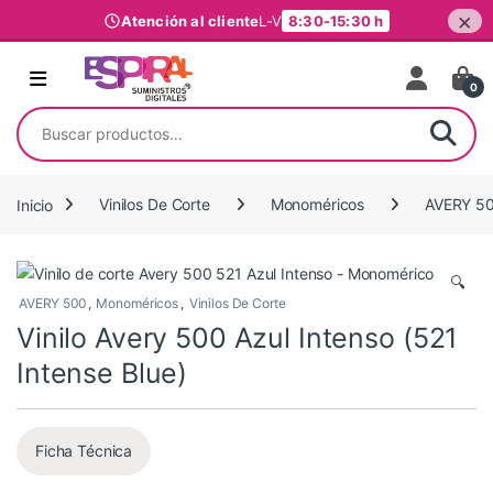
×
Atención al cliente
L-V
8:30-15:30 h
Ir al contenido
0
Buscar por:
Inicio
Vinilos De Corte
Monoméricos
AVERY 5
🔍
AVERY 500
,
Monoméricos
,
Vinilos De Corte
Vinilo Avery 500 Azul Intenso (521
Intense Blue)
Ficha Técnica