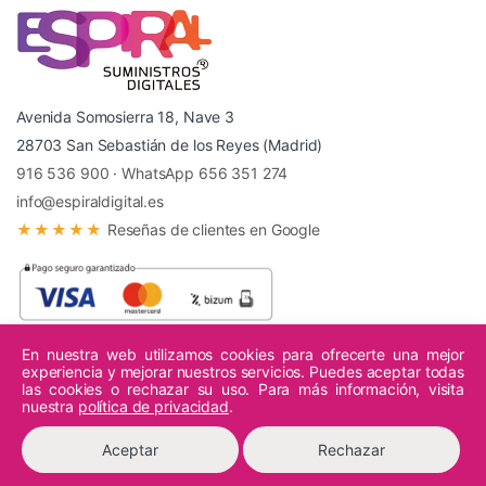
Avenida Somosierra 18, Nave 3
28703 San Sebastián de los Reyes (Madrid)
916 536 900
·
WhatsApp 656 351 274
info@espiraldigital.es
★★★★★
Reseñas de clientes en Google
En nuestra web utilizamos cookies para ofrecerte una mejor
experiencia y mejorar nuestros servicios. Puedes aceptar todas
© 2026 Espiral Digital - Todos los derechos reservados.
las cookies o rechazar su uso. Para más información, visita
nuestra
política de privacidad
.
Aceptar
Rechazar