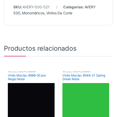
SKU:
AVERY-500-521
Categorías:
AVERY
500
,
Monoméricos
,
Vinilos De Corte
Productos relacionados
Mactac MACal 8900
,
Mactac MACal 8900
,
Vinilo Mactac 8988-00 pro
Vinilo Mactac 8948-31 Spring
Negro Mate
Green Mate
Monoméricos
,
Vinilos De Corte
Monoméricos
,
Vinilos De Corte