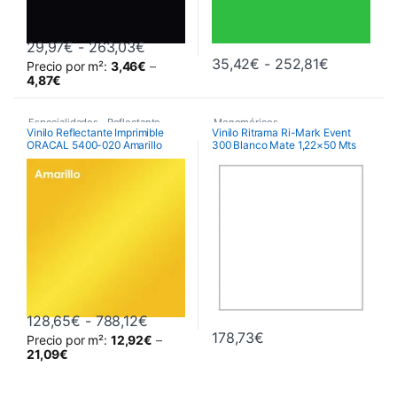
Rango de precios: desde 29,97€ hast
29,97
€
-
263,03
€
Rango de 
35,42
€
-
252,81
€
Precio por m²:
3,46
€
–
Este producto tiene múltiples variantes. Las opciones se pueden 
Este producto tiene múltiples va
4,87
€
Especialidades
,
Reflectante
,
Monoméricos
,
Vinilo Reflectante Imprimible
Vinilo Ritrama Ri-Mark Event
ORACAL 5400-020 Amarillo
300 Blanco Mate 1,22×50 Mts
Vinilos De Corte
RITRAMA Ri-Mark M300 Event
Matt
,
Vinilos De Corte
Rango de precios: desde 128,65€ has
128,65
€
-
788,12
€
178,73
€
Precio por m²:
12,92
€
–
Este producto tiene múltiples variantes. Las opciones se pueden 
21,09
€