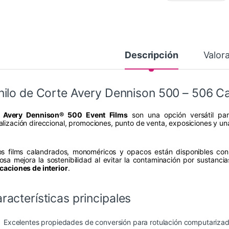
Descripción
Valor
nilo de Corte Avery Dennison 500 – 506 C
s
Avery Dennison® 500 Event Films
son una opción versátil para
alización direccional, promociones, punto de venta, exposiciones y u
os films calandrados, monoméricos y opacos están disponibles co
osa mejora la sostenibilidad al evitar la contaminación por sustanci
icaciones de interior
.
racterísticas principales
Excelentes propiedades de conversión para rotulación computariza