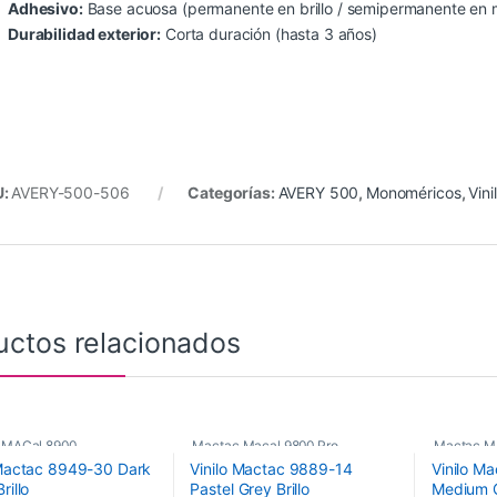
Adhesivo:
Base acuosa (permanente en brillo / semipermanente en 
Durabilidad exterior:
Corta duración (hasta 3 años)
U:
AVERY-500-506
Categorías:
AVERY 500
,
Monoméricos
,
Vini
uctos relacionados
 MACal 8900
,
Mactac Macal 9800 Pro
,
Mactac M
 Mactac 8949-30 Dark
Vinilo Mactac 9889-14
Vinilo M
ricos
,
Vinilos De Corte
Poliméricos
,
Vinilos De Corte
Monoméri
rillo
Pastel Grey Brillo
Medium 