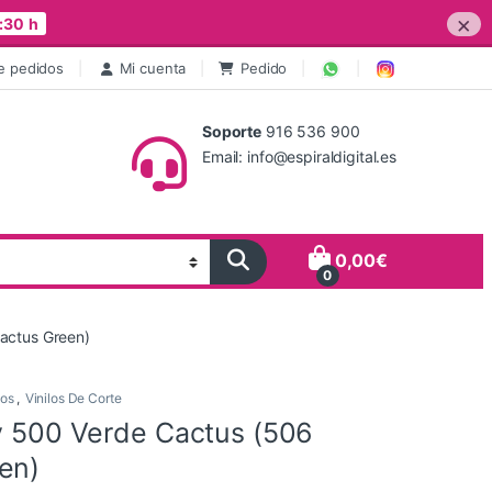
×
:30 h
e pedidos
Mi cuenta
Pedido
Soporte
916 536 900
Email: info@espiraldigital.es
0,00
€
0
Cactus Green)
os
,
Vinilos De Corte
ry 500 Verde Cactus (506
en)