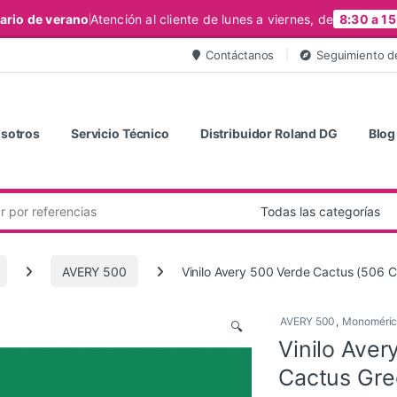
ario de verano
Atención al cliente de lunes a viernes, de
8:30 a 15
Contáctanos
Seguimiento d
sotros
Servicio Técnico
Distribuidor Roland DG
Blog
AVERY 500
Vinilo Avery 500 Verde Cactus (506 
AVERY 500
,
Monoméric
🔍
Vinilo Ave
Cactus Gre