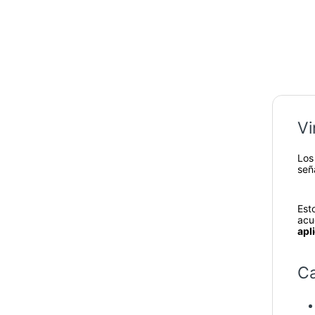
Vi
Lo
señ
Est
acu
apl
Ca