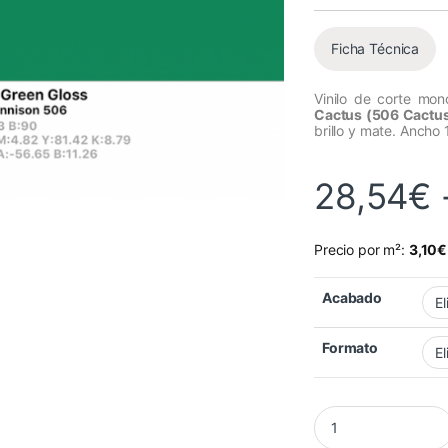
Ficha Técnica
Vinilo de corte mo
Cactus (506 Cactu
brillo y mate. Ancho 
28,54
€
Precio por m²:
3,10
€
Acabado
Formato
Vinilo Avery 500 Ve