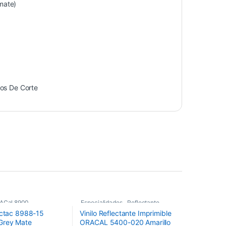
mate)
los De Corte
ACal 8900
,
Especialidades
,
Reflectante
,
actac 8988-15
Vinilo Reflectante Imprimible
cos
,
Vinilos De Corte
Vinilos De Corte
Grey Mate
ORACAL 5400-020 Amarillo