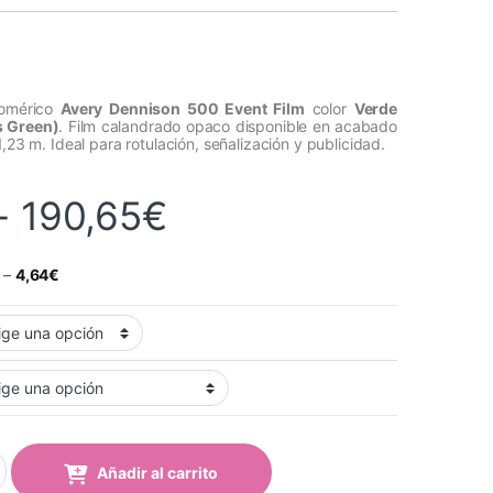
nomérico
Avery Dennison 500 Event Film
color
Verde
s Green)
. Film calandrado opaco disponible en acabado
1,23 m. Ideal para rotulación, señalización y publicidad.
Rango de precios
-
190,65
€
–
4,64
€
rde Cactus (506 Cactus Green) quantity
Añadir al carrito