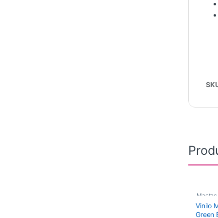
SK
Prod
Mactac
Vinilo
Monomé
Green B