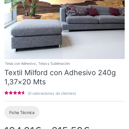
Telas con Adhesivo
,
Telas y Sublimación
Textil Milford con Adhesivo 240g
1,37×20 Mts
(
0
valoraciones de clientes)
Valorado
7
con
4.43
de
5 en base
a
Ficha Técnica
valoracione
s de
clientes