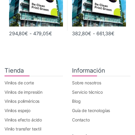
Rango de precios: desde 294,80€ h
Rango de
294,80
€
-
479,05
€
382,80
€
-
661,38
€
Este producto tiene múltiples variantes. Las opciones se pueden 
Este producto tiene múltiples va
Tienda
Información
Vinilos de corte
Sobre nosotros
Vinilos de impresión
Servicio técnico
Vinilos poliméricos
Blog
Vinilos espejo
Guía de tecnologías
Vinilos efecto ácido
Contacto
Vinilo transfer textil