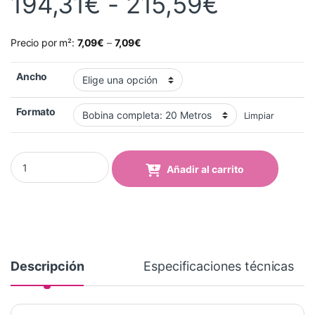
Rango d
194,31
€
-
215,59
€
Precio por m²:
7,09
€
–
7,09
€
Ancho
Formato
Limpiar
Textil Milford con Adhesivo 240g 1,37x20 Mts quantity
Añadir al carrito
Descripción
Especificaciones técnicas