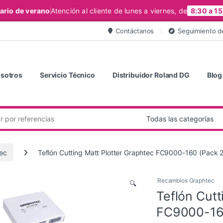
ario de verano
Atención al cliente de lunes a viernes, de
8:30 a 15
Contáctanos
Seguimiento d
sotros
Servicio Técnico
Distribuidor Roland DG
Blog
ec
Teflón Cutting Matt Plotter Graphtec FC9000-160 (Pack 2
Recambios Graphtec
🔍
Teflón Cutt
FC9000-160