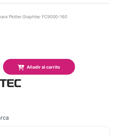
 para Plotter Graphtec FC9000-160
 Plotter Graphtec FC9000-160 (Pack 2 uds.) quantity
Añadir al carrito
rca