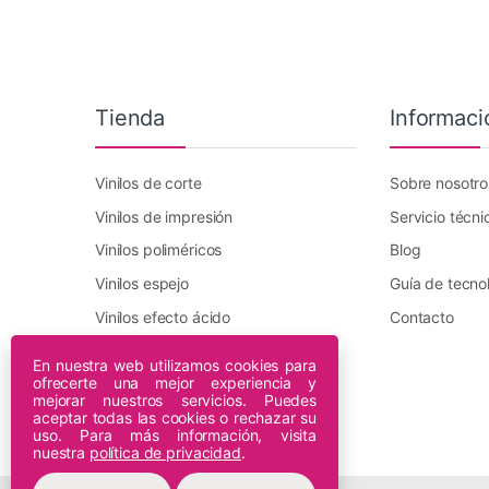
Tienda
Informaci
Vinilos de corte
Sobre nosotro
Vinilos de impresión
Servicio técni
Vinilos poliméricos
Blog
Vinilos espejo
Guía de tecno
Vinilos efecto ácido
Contacto
Vinilo transfer textil
En nuestra web utilizamos cookies para
ofrecerte una mejor experiencia y
Plotters DTF Innuro
mejorar nuestros servicios. Puedes
Plotters de impresión
aceptar todas las cookies o rechazar su
uso. Para más información, visita
nuestra
política de privacidad
.