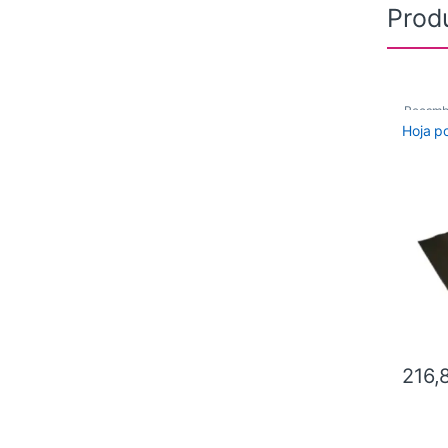
Prod
Recamb
Hoja p
216,