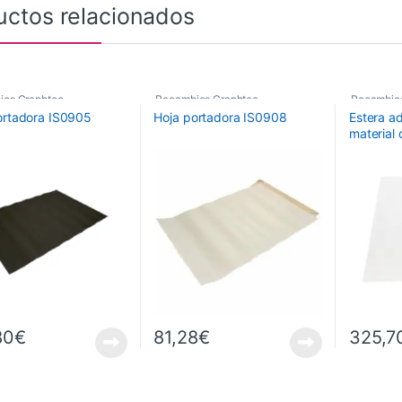
uctos relacionados
ios Graphtec
Recambios Graphtec
Recambio
ortadora IS0905
Hoja portadora IS0908
Estera a
material 
Tamaño
Para FC
80
€
81,28
€
325,7