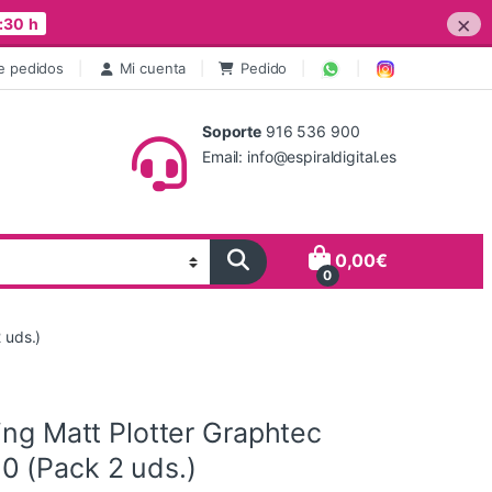
×
:30 h
e pedidos
Mi cuenta
Pedido
Soporte
916 536 900
Email: info@espiraldigital.es
0,00
€
0
 uds.)
ing Matt Plotter Graphtec
 (Pack 2 uds.)