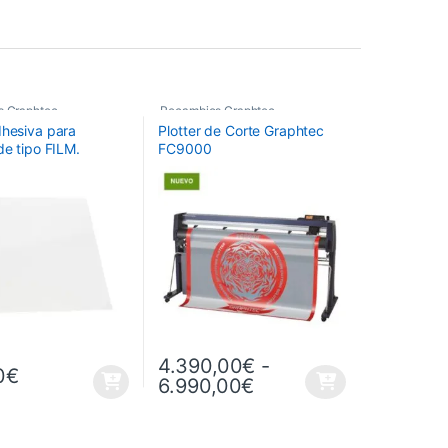
s Graphtec
Recambios Graphtec
dhesiva para
Plotter de Corte Graphtec
de tipo FILM.
FC9000
: 660mmx480mm.
X4000-50/60
4.390,00
€
-
0
€
Rango de precios: d
6.990,00
€
Este producto tiene múltiples variantes. Las