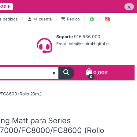
×
:30 h
e pedidos
Mi cuenta
Pedido
Soporte
916 536 900
Email: info@espiraldigital.es
0,00
€
0
/FC8600 (Rollo 20m.)
ing Matt para Series
7000/FC8000/FC8600 (Rollo