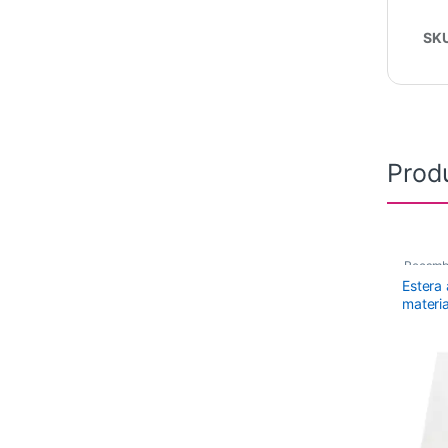
SK
Prod
Recamb
Estera
materia
Tamañ
Para 