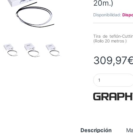
20m.)
Disponibilidad:
Dispo
Tira de teflón-Cut
(Rollo 20 metros )
309,97
Teflón Cutting Mat
Descripción
Ma