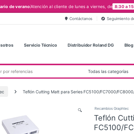
ario de verano
Atención al cliente de lunes a viernes, de
8:30 a 15
Contáctanos
Seguimiento d
sotros
Servicio Técnico
Distribuidor Roland DG
Blog
ec
Teflón Cutting Matt para Series FC5100/FC7000/FC8000
Recambios Graphtec
🔍
Teflón Cutt
FC5100/FC