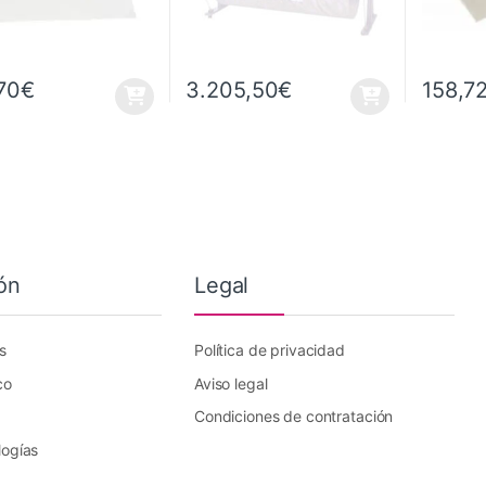
70
€
3.205,50
€
158,7
ón
Legal
s
Política de privacidad
co
Aviso legal
Condiciones de contratación
logías