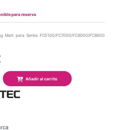
nible para reserva
ting Matt para Series FC5100/FC7000/FC8000/FC8600
€
t para Series FC5100/FC7000/FC8000/FC8600 (Rollo 20m.) quanti
Añadir al carrito
rca