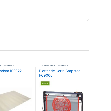
s Graphtec
Recambios Graphtec
tadora IS0922
Plotter de Corte Graphtec
FC9000