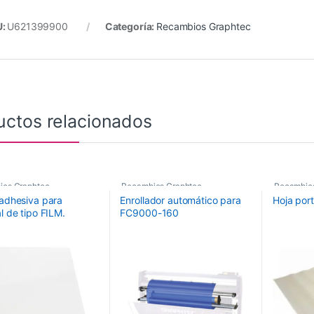
U:
U621399900
Categoría:
Recambios Graphtec
uctos relacionados
ios Graphtec
Recambios Graphtec
Recambio
 adhesiva para
Enrollador automático para
Hoja por
l de tipo FILM.
FC9000-160
o: 660mmx480mm.
FCX4000-50/60