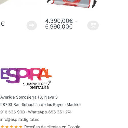
4.390,00
€
-
2
€
Rango de precios: d
6.990,00
€
Este producto tiene múltiples variantes. Las
Avenida Somosierra 18, Nave 3
28703 San Sebastián de los Reyes (Madrid)
916 536 900
·
WhatsApp 656 351 274
info@espiraldigital.es
★★★★★
Reseñas de clientes en Google