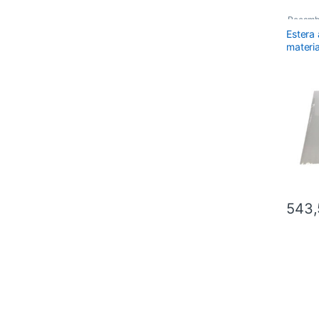
Recamb
Estera
materia
Tamañ
Para 
543,