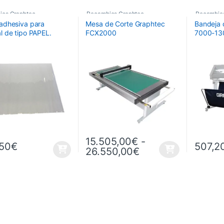
ios Graphtec
Recambios Graphtec
Recambio
 adhesiva para
Mesa de Corte Graphtec
Bandeja 
l de tipo PAPEL.
FCX2000
7000-13
o: 660mmx480mm.
FCX4000-50/60
15.505,00
€
-
50
€
507,2
Rango de precios
26.550,00
€
Este producto tiene múltiples variantes. L