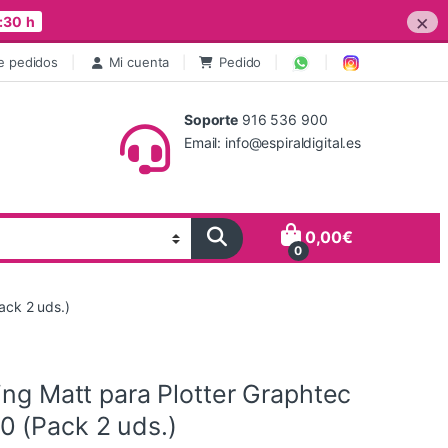
×
:30 h
e pedidos
Mi cuenta
Pedido
Soporte
916 536 900
Email: info@espiraldigital.es
0,00
€
0
ack 2 uds.)
ing Matt para Plotter Graphtec
 (Pack 2 uds.)