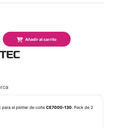
 para Plotter Graphtec CE7000-130 (Pack 2 uds.) quantity
Añadir al carrito
rca
 para el plotter de corte
CE7000-130
. Pack de 2