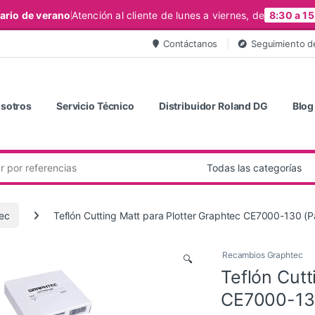
ario de verano
Atención al cliente de lunes a viernes, de
8:30 a 15
Contáctanos
Seguimiento d
sotros
Servicio Técnico
Distribuidor Roland DG
Blog
ec
Teflón Cutting Matt para Plotter Graphtec CE7000-130 (P
Recambios Graphtec
🔍
Teflón Cutt
CE7000-130