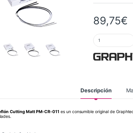
89,75
€
Teflón Cutting Matt
Descripción
Ma
eflón Cutting Matt PM-CR-011
es un consumible original de Graphtec
dades.