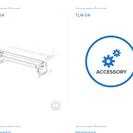
orios Roland
Accesorios Roland
64
TU4-54
orios Roland
Accesorios Roland