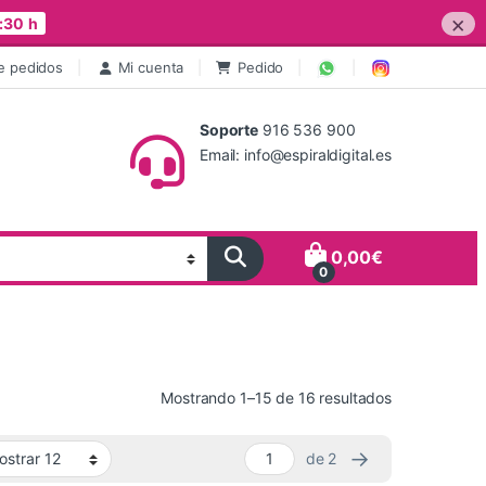
×
:30 h
e pedidos
Mi cuenta
Pedido
Soporte
916 536 900
Email: info@espiraldigital.es
0,00
€
0
Ordenado por 
Mostrando 1–15 de 16 resultados
→
de 2