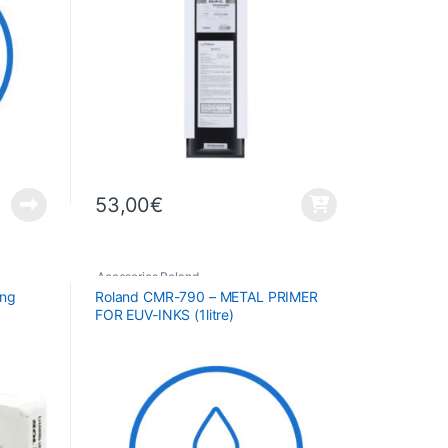
53,00
€
Accesorios Roland
ing
Roland CMR-790 – METAL PRIMER
FOR EUV-INKS (1litre)