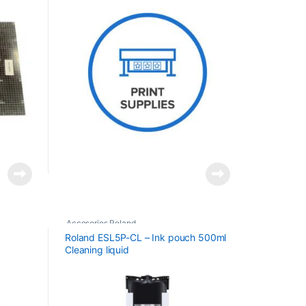
Accesorios Roland
Roland ESL5P-CL – Ink pouch 500ml
Cleaning liquid