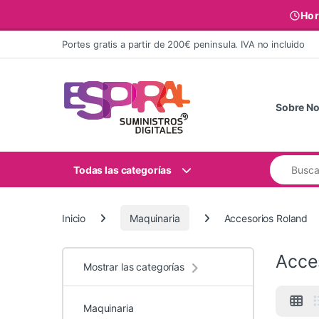
Hor
Ir al contenido
Portes gratis a partir de 200€ peninsula. IVA no incluido
Sobre No
Buscar:
Todas las categorías
Inicio
Maquinaria
Accesorios Roland
Acce
Mostrar las categorías
Maquinaria