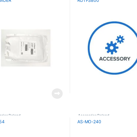
WDER
RDTFS800
orios Roland
Accesorios Roland
54
AS-MO-240