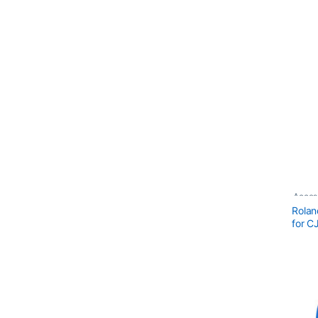
Acces
Rolan
for C