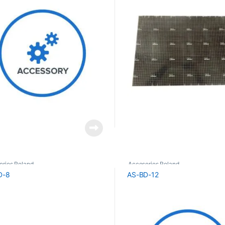
orios Roland
Accesorios Roland
D-8
AS-BD-12