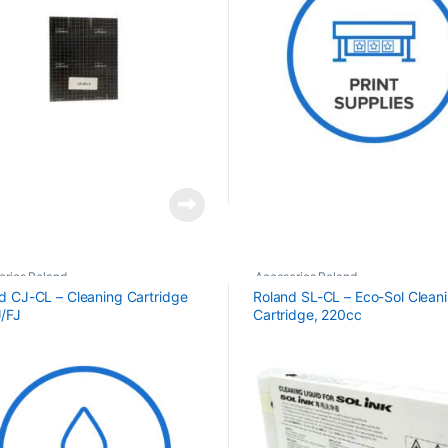
orios Roland
Accesorios Roland
d CJ-CL – Cleaning Cartridge
Roland SL-CL – Eco-Sol Clean
J/FJ
Cartridge, 220cc