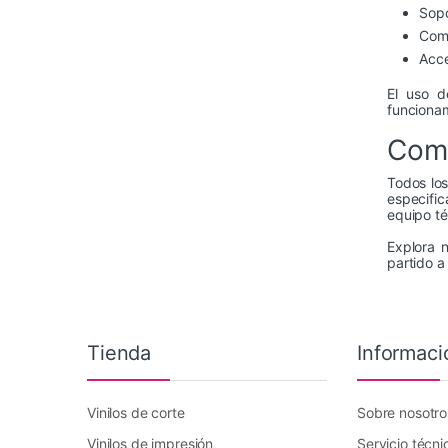
Sopo
Comp
Acce
El uso 
funcionam
Comp
Todos los
especific
equipo té
Explora 
partido a
Tienda
Informaci
Vinilos de corte
Sobre nosotro
Vinilos de impresión
Servicio técni