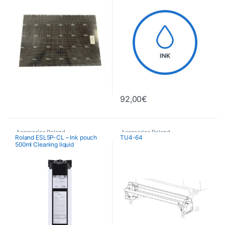
92,00
€
Accesorios Roland
Accesorios Roland
Roland ESL5P-CL – Ink pouch
TU4-64
500ml Cleaning liquid