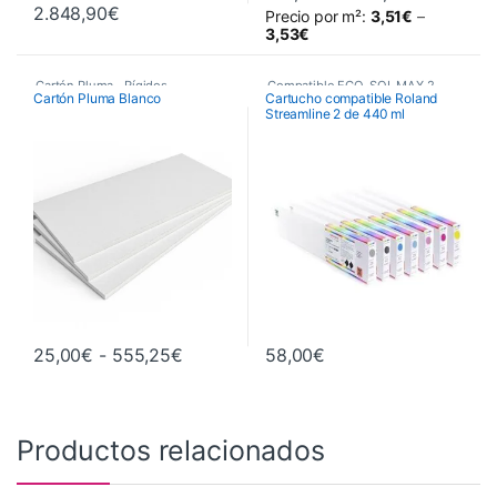
2.848,90
€
Precio por m²:
3,51
€
–
Este producto tiene múltiples va
3,53
€
Cartón Pluma
,
Rígidos
Compatible ECO-SOL MAX 2
,
Cartón Pluma Blanco
Cartucho compatible Roland
Streamline 2 de 440 ml
Tintas Compatible Roland
,
Tintas y Consumibles
Rango de precios: desde 25,00€ has
25,00
€
-
555,25
€
58,00
€
Este producto tiene múltiples variantes. Las opciones se pueden 
Este producto tiene múltiples va
Productos relacionados