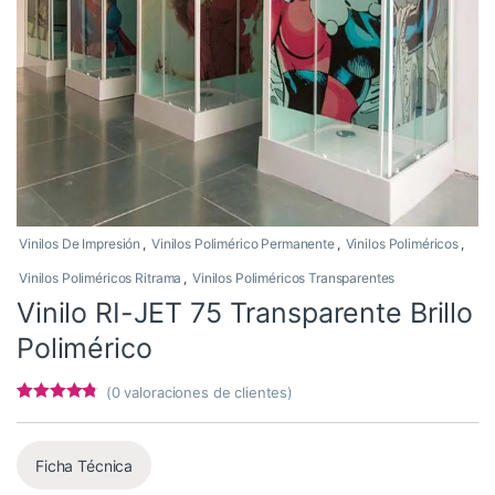
Vinilos De Impresión
,
Vinilos Polimérico Permanente
,
Vinilos Poliméricos
,
Vinilos Poliméricos Ritrama
,
Vinilos Poliméricos Transparentes
Vinilo RI-JET 75 Transparente Brillo
Polimérico
(
0
valoraciones de clientes)
Valorado
5
con
4.6
de 5
en base a
valoracione
Ficha Técnica
s de
clientes