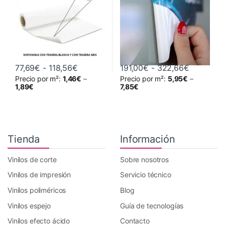
Vinilos Monoméricos Spider
Rango de precios: desde 77,69€ hasta 
Rango de 
77,69
€
-
118,56
€
191,00
€
-
322,66
€
Precio por m²:
1,46
€
–
Precio por m²:
5,95
€
–
Este producto tiene múltiples variantes. Las opciones se pueden 
Este producto tiene múltiples va
1,89
€
7,85
€
Tienda
Información
Vinilos de corte
Sobre nosotros
Vinilos de impresión
Servicio técnico
Vinilos poliméricos
Blog
Vinilos espejo
Guía de tecnologías
Vinilos efecto ácido
Contacto