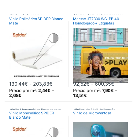
Vinilos De Impresión
,
Microperforados homologados
Vinilo Polimérico SPIDER Blanco
Mactac JT7300 WG-PB 40
para ITV
Mate
Homologado + Etiquetas
Vinilos Polimérico Permanente
,
,
Vinilos De Impresión
Vinilos Poliméricos
,
Vinilos Poliméricos Spider
Rango de precios: desde 130,44€ ha
Rango de 
130,44
€
-
203,83
€
92,52
€
-
600,35
€
Precio por m²:
2,44
€
–
Precio por m²:
7,90
€
–
Este producto tiene múltiples variantes. Las opciones se pueden 
Este producto tiene múltiples va
2,68
€
13,51
€
Vinilo Monomérico Permanente
,
Vinilos de Fácil Aplicación
,
Vinilo Monomérico SPIDER
Vinilo de Microventosa
Blanco Mate
Vinilos De Impresión
,
Vinilos De Impresión
Vinilos de Impresión
Monoméricos
,
Vinilos Monomérico Removible
,