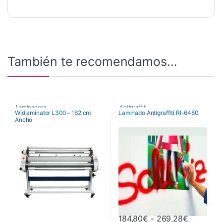
También te recomendamos…
Laminadora
Antigraffiti
,
Widlaminator L300 – 162 cm
Laminado Antigraffiti RI-6480
Ancho
Láminados y Adhesivos
Rango de
184,80
€
-
269,28
€