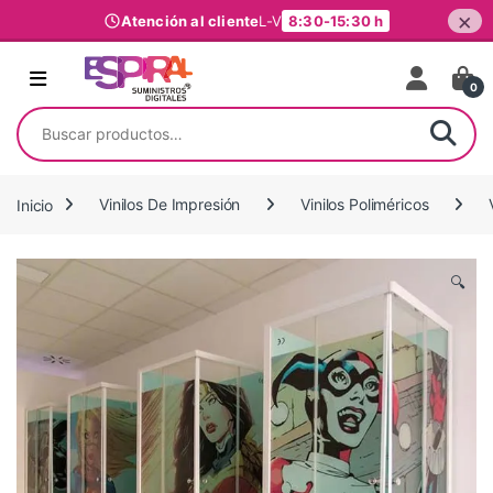
×
Atención al cliente
L-V
8:30-15:30 h
Ir al contenido
0
Buscar por:
Inicio
Vinilos De Impresión
Vinilos Poliméricos
🔍