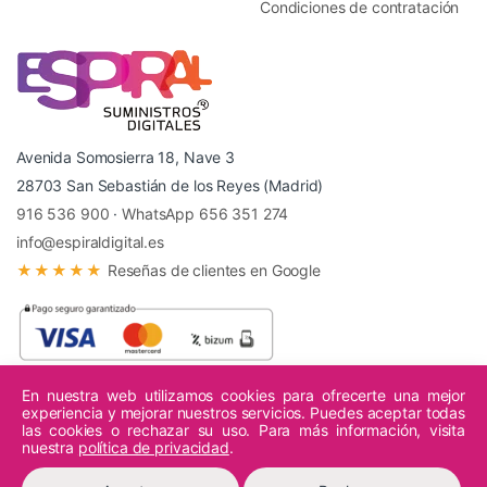
Condiciones de contratación
Avenida Somosierra 18, Nave 3
28703 San Sebastián de los Reyes (Madrid)
916 536 900
·
WhatsApp 656 351 274
info@espiraldigital.es
★★★★★
Reseñas de clientes en Google
En nuestra web utilizamos cookies para ofrecerte una mejor
experiencia y mejorar nuestros servicios. Puedes aceptar todas
© 2026 Espiral Digital - Todos los derechos reservados.
las cookies o rechazar su uso. Para más información, visita
nuestra
política de privacidad
.