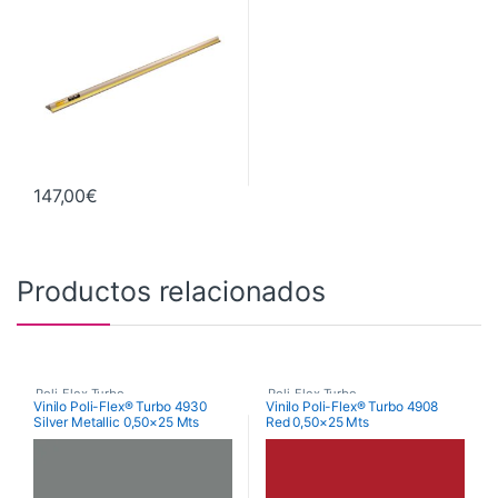
147,00
€
Productos relacionados
Poli-Flex Turbo
,
Poli-Flex Turbo
,
Vinilo Poli-Flex® Turbo 4930
Vinilo Poli-Flex® Turbo 4908
Silver Metallic 0,50×25 Mts
Red 0,50×25 Mts
Vinilo Transfer Textil
Vinilo Transfer Textil