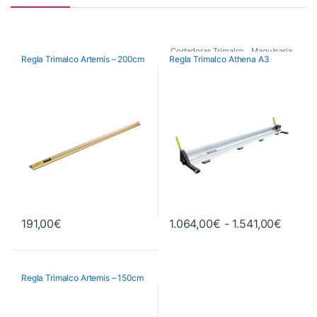
Cortadoras Trimalco
,
Maquinaria
,
Regla Trimalco Artemis – 200cm
Regla Trimalco Athena A3
Maquinaria de Acabados
Rango 
191,00
€
1.064,00
€
-
1.541,00
€
Este producto tiene múltiples va
Regla Trimalco Artemis – 150cm