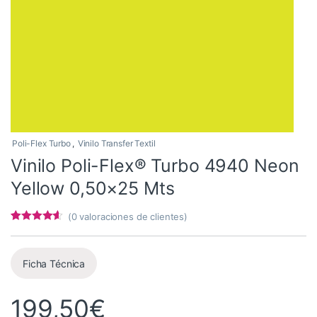
Poli-Flex Turbo
,
Vinilo Transfer Textil
Vinilo Poli-Flex® Turbo 4940 Neon
Yellow 0,50×25 Mts
(
0
valoraciones de clientes)
Valorado
5
con
4.4
de
5 en base
a
Ficha Técnica
valoracione
s de
clientes
199,50
€