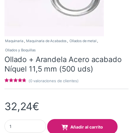
Maquinaria
,
Maquinaria de Acabados
,
Ollados de metal
,
Ollados y Boquillas
Ollado + Arandela Acero acabado
Níquel 11,5 mm (500 uds)
(
0
valoraciones de clientes)
Valorado
5
con
4.6
de 5
en base a
valoracione
32,24
€
s de
clientes
Ollado + Arandela Acero acabado Níquel 11,5 mm (500 uds) quan
Añadir al carrito