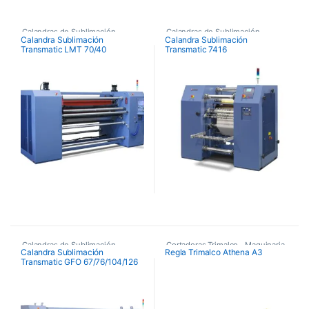
Calandras de Sublimación
,
Calandras de Sublimación
,
Calandra Sublimación
Calandra Sublimación
Transmatic LMT 70/40
Transmatic 7416
Calandras de Sublimación
Calandras de Sublimación
Transmatic
Transmatic
,
Maquinaria
,
Maquinaria
Calandras de Sublimación
,
Cortadoras Trimalco
,
Maquinaria
,
Calandra Sublimación
Regla Trimalco Athena A3
Transmatic GFO 67/76/104/126
Calandras de Sublimación
Maquinaria de Acabados
Transmatic
,
Maquinaria