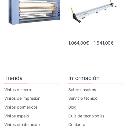
Rango 
1.064,00
€
-
1.541,00
€
Este producto tiene múltiples va
Tienda
Información
Vinilos de corte
Sobre nosotros
Vinilos de impresión
Servicio técnico
Vinilos poliméricos
Blog
Vinilos espejo
Guía de tecnologías
Vinilos efecto ácido
Contacto