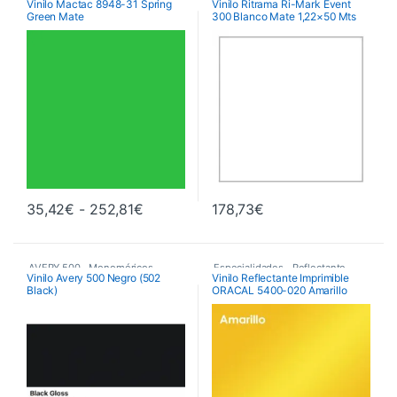
Vinilo Mactac 8948-31 Spring
Vinilo Ritrama Ri-Mark Event
Green Mate
300 Blanco Mate 1,22×50 Mts
Monoméricos
,
Vinilos De Corte
RITRAMA Ri-Mark M300 Event
Matt
,
Vinilos De Corte
Rango de precios: desde 35,42€ hast
35,42
€
-
252,81
€
178,73
€
Este producto tiene múltiples variantes. Las opciones se pueden 
AVERY 500
,
Monoméricos
,
Especialidades
,
Reflectante
,
Vinilo Avery 500 Negro (502
Vinilo Reflectante Imprimible
Black)
ORACAL 5400-020 Amarillo
Vinilos De Corte
Vinilos De Corte