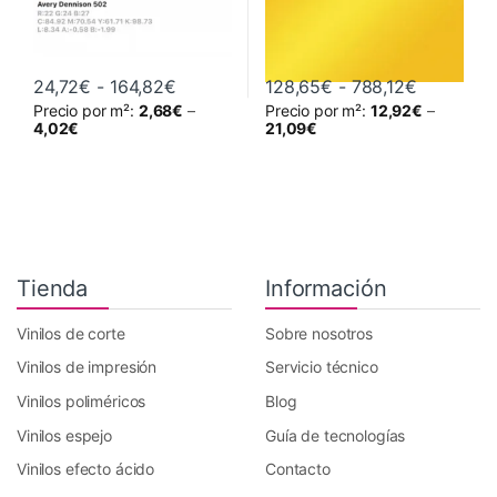
Rango de precios: desde 24,72€ hasta
Rango de 
24,72
€
-
164,82
€
128,65
€
-
788,12
€
Precio por m²:
2,68
€
–
Precio por m²:
12,92
€
–
Este producto tiene múltiples variantes. Las opciones se pueden 
Este producto tiene múltiples va
4,02
€
21,09
€
Tienda
Información
Vinilos de corte
Sobre nosotros
Vinilos de impresión
Servicio técnico
Vinilos poliméricos
Blog
Vinilos espejo
Guía de tecnologías
Vinilos efecto ácido
Contacto