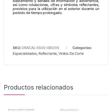
balizamiento y señales de información y advertencia,
así como rotulaciones, cifras y símbolos reflectantes,
previstos para la utilización en el exterior durante un
periodo de tiempo prolongado.
SKU:
ORACAL-5500-080/05
Categorías:
Especialidades
,
Reflectante
,
Vinilos De Corte
Productos relacionados
Mactac MACal 8900
,
Monoméricos
,