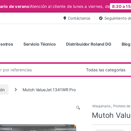
ario de verano
Atención al cliente de lunes a viernes, de
8:30 a 15
Contáctanos
Seguimiento d
sotros
Servicio Técnico
Distribuidor Roland DG
Blog
ión
Mutoh ValueJet 1341WR Pro
Maquinaria
,
Plotters de
🔍
Mutoh Valu