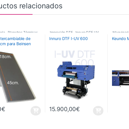
uctos relacionados
ria
,
Planchas Térmicas
,
Impresión DTF
,
Innuro DTF UV
,
Maquinari
intercambiable de
Innuro DTF I-UV 600
Keundo 
ios Planchas
Maquinaria
,
Plotters d
cm para Beinsen
Plotters de Impresión
,
Plotters 
ADOS
Plotters de impresión DTF Innuro
0
€
15.900,00
€