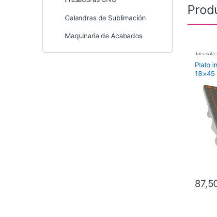
Prod
Calandras de Sublimación
Maquinaria de Acabados
Maquina
Plato 
Recamb
18×45 
BARB
87,5