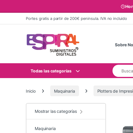
Hor
Ir al contenido
Portes gratis a partir de 200€ peninsula. IVA no incluido
Sobre No
Buscar:
Todas las categorías
Inicio
Maquinaria
Plotters de Impres
Mostrar las categorías
Maquinaria