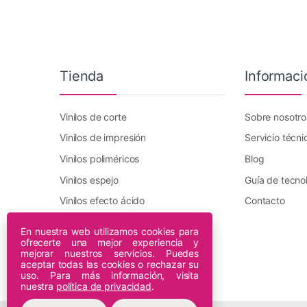
Tienda
Informaci
Vinilos de corte
Sobre nosotro
Vinilos de impresión
Servicio técni
Vinilos poliméricos
Blog
Vinilos espejo
Guía de tecno
Vinilos efecto ácido
Contacto
Vinilo transfer textil
En nuestra web utilizamos cookies para
ofrecerte una mejor experiencia y
Plotters DTF Innuro
mejorar nuestros servicios. Puedes
Plotters de impresión
aceptar todas las cookies o rechazar su
uso. Para más información, visita
nuestra
política de privacidad
.