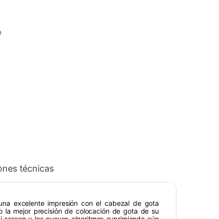
O
ones técnicas
una excelente impresión con el cabezal de gota
o la mejor precisión de colocación de gota de su
 i-screen y los nuevos algoritmos suprimiendo aún