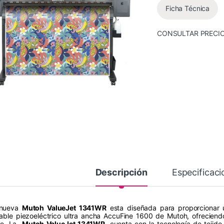
Ficha Técnica
CONSULTAR PRECI
Descripción
Especificaci
 nueva
Mutoh ValueJet 1341WR
esta diseñada para proporcionar 
iable piezoeléctrico ultra ancha AccuFine 1600 de Mutoh, ofreciend
se. La
Mutoh ValueJet 1341WR
cuenta con la tecnología de tejido