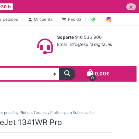
×
:30 h
e pedidos
Mi cuenta
Pedido
Soporte
916 536 900
Email: info@espiraldigital.es
0,00
€
0
 Impresión
,
Plotters Textiles y Plotters para Sublimación
eJet 1341WR Pro