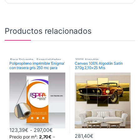
Productos relacionados
Base Solvente
,
Especialidades
,
100% Algodón
,
Polipropileno imprimible ‘Enigma’
Canvas 100% Algodón Satín
con trasera gris 250 mc para
370g 2,10×25 Mts
Polipropileno ROLL UP
Canvas Base Solvente
,
Roll-Up
Especialidades
Rango de precios: desde 123,39€ ha
123,39
€
-
297,00
€
281,40
€
Precio por m²:
2,70
€
–