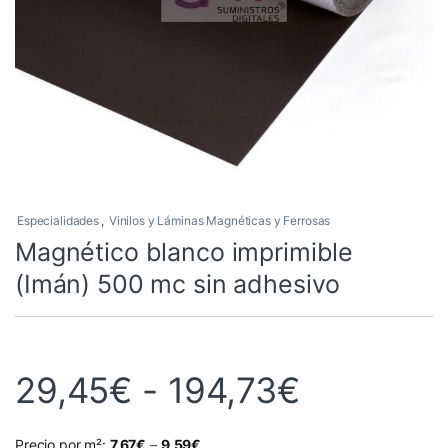
Especialidades
,
Vinilos y Láminas Magnéticas y Ferrosas
Magnético blanco imprimible
(Imán) 500 mc sin adhesivo
Rango de
29,45
€
-
194,73
€
Precio por m²:
7,67
€
–
9,59
€