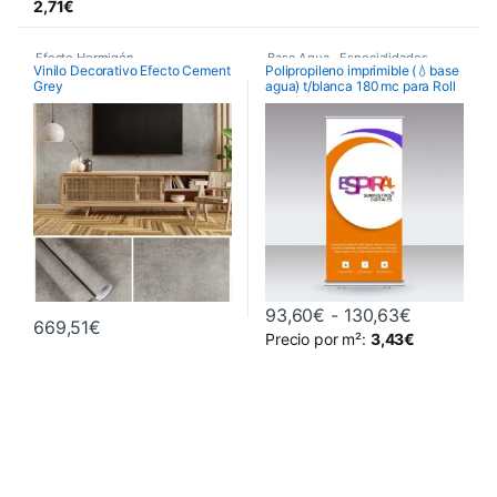
Este producto tiene múltiples variantes. Las opciones se pueden 
2,71
€
Efecto Hormigón
,
Base Agua
,
Especialidades
,
Vinilo Decorativo Efecto Cement
Polipropileno imprimible (💧base
Grey
agua) t/blanca 180 mc para Roll
Especialidades
,
Polipropileno ROLL UP
up
Vinilo Decorativo
Rango de 
93,60
€
-
130,63
€
669,51
€
Precio por m²:
3,43
€
Este producto tiene múltiples va