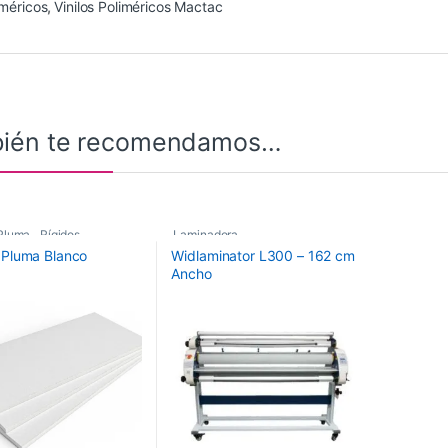
iméricos
,
Vinilos Poliméricos Mactac
ién te recomendamos…
Pluma
,
Rígidos
Laminadora
 Pluma Blanco
Widlaminator L300 – 162 cm
Ancho