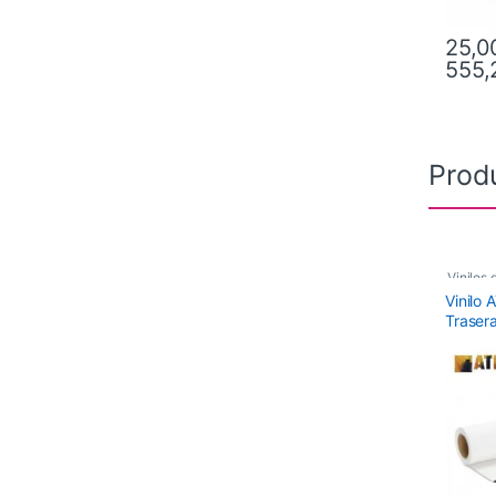
25,0
555,
Este pr
Prod
Vinilos 
Tack A
Vinilo
Trasera
,
Vinilo
Vinilos
Alto Ta