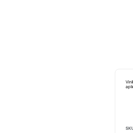
Vin
apl
SK