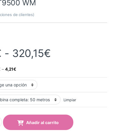
T9500 WM
ciones de clientes)
Rango de precio
€
-
320,15
€
€
–
4,21
€
Limpiar
Blanco Mate T/Gris MACTAC JT9500 WM quantity
Añadir al carrito