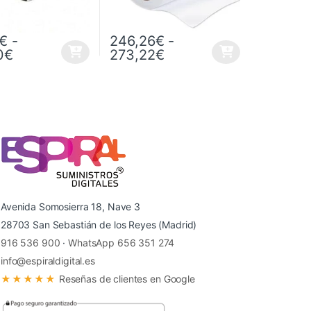
26€
€
-
246,26
€
-
sde 89,86€ hasta 132,65€
Rango de precios: desde 170,10€ hasta 272,8
Rango de precios: de
0
€
273,22
€
 página de producto
as opciones se pueden elegir en la página de producto
ucto tiene múltiples variantes. Las opciones se pueden elegir en la p
Este producto tiene múltiples variantes. Las
Avenida Somosierra 18, Nave 3
28703 San Sebastián de los Reyes (Madrid)
916 536 900
·
WhatsApp 656 351 274
info@espiraldigital.es
★★★★★
Reseñas de clientes en Google