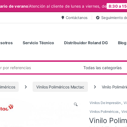
ario de verano
Atención al cliente de lunes a viernes, de
8:30 a 15
Contáctanos
Seguimiento d
sotros
Servicio Técnico
Distribuidor Roland DG
Blog
liméricos
Vinilos Poliméricos Mactac
Vinilo Polim
Vinilos De Impresión
,
Vi
🔍
Vinilos Poliméricos
,
Vin
Vinilo Poli