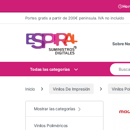
Hor
Ir al contenido
Portes gratis a partir de 200€ peninsula. IVA no incluido
Sobre No
Buscar:
Todas las categorías
Inicio
Vinilos De Impresión
Vinilos Po
Mostrar las categorías
Vinilos Poliméricos