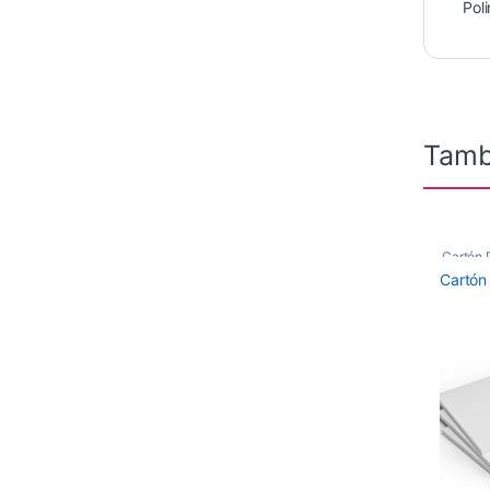
Pol
Tamb
Cartón 
Cartón