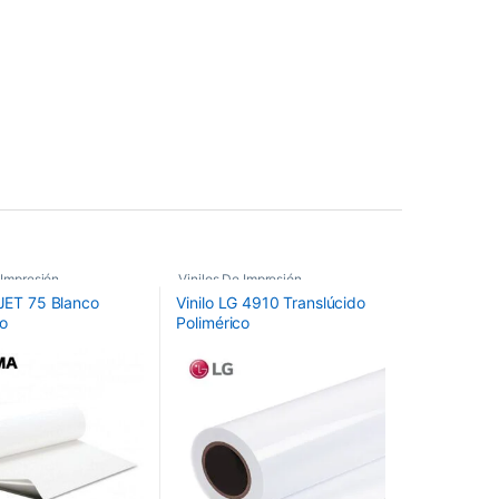
25€
 página de producto
 Impresión
,
Vinilos De Impresión
,
-JET 75 Blanco
Vinilo LG 4910 Translúcido
olimérico Permanente
,
Vinilos Translúcidos Backlight
co
Polimérico
liméricos
,
liméricos Ritrama