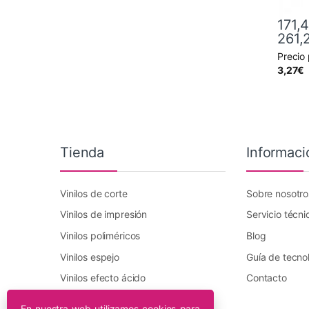
171,
261,
Precio
Este pr
3,27
€
Tienda
Informaci
Vinilos de corte
Sobre nosotro
Vinilos de impresión
Servicio técni
Vinilos poliméricos
Blog
Vinilos espejo
Guía de tecno
Vinilos efecto ácido
Contacto
Vinilo transfer textil
En nuestra web utilizamos cookies para