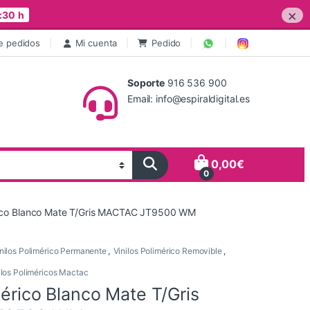
×
:30 h
e pedidos
Mi cuenta
Pedido
Soporte
916 536 900
Email: info@espiraldigital.es
0,00
€
0
érico Blanco Mate T/Gris MACTAC JT9500 WM
nilos Polimérico Permanente
,
Vinilos Polimérico Removible
,
ilos Poliméricos Mactac
mérico Blanco Mate T/Gris