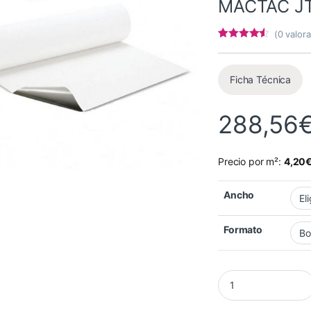
MACTAC J
(
0
valora
Valorado
6
con
4.33
de
5 en base
a
Ficha Técnica
valoracione
s de
clientes
288,56
Precio por m²:
4,20
Ancho
Formato
Vinilo Polimérico 