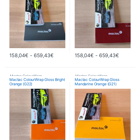
Rango de precios: desde 158,04€ ha
Rango de
158,04
€
-
659,43
€
158,04
€
-
659,43
€
Este producto tiene múltiples variantes. Las opciones se pueden 
Este producto tiene múltiples va
Mactac ColourWrap
Mactac ColourWrap
Mactac ColourWrap Gloss Bright
Mactac ColourWrap Gloss
Orange (G22)
Mandarine Orange (G21)