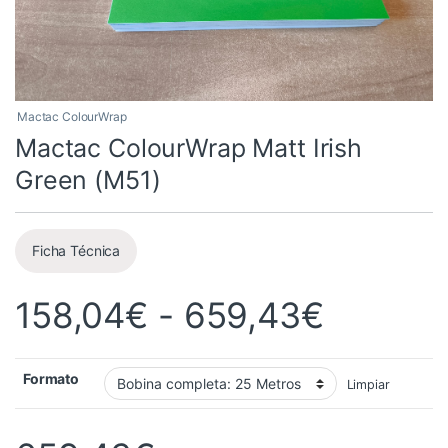
Mactac ColourWrap
Mactac ColourWrap Matt Irish
Green (M51)
Ficha Técnica
Rango d
158,04
€
-
659,43
€
Formato
Limpiar