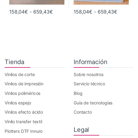
Rango de precios: desde 158,04€ ha
Rango de
158,04
€
-
659,43
€
158,04
€
-
659,43
€
Este producto tiene múltiples variantes. Las opciones se pueden 
Este producto tiene múltiples va
Tienda
Información
Vinilos de corte
Sobre nosotros
Vinilos de impresión
Servicio técnico
Vinilos poliméricos
Blog
Vinilos espejo
Guía de tecnologías
Vinilos efecto ácido
Contacto
Vinilo transfer textil
Legal
Plotters DTF Innuro