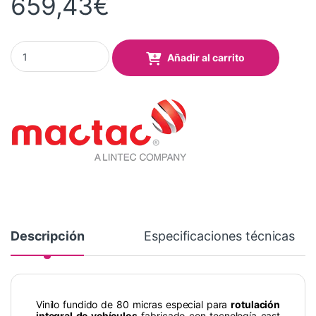
659,43
€
Mactac ColourWrap Matt Irish Green (M51) quantity
Añadir al carrito
Descripción
Especificaciones técnicas
Vinilo fundido de 80 micras especial para
rotulación
integral de vehículos
fabricado con tecnología cast