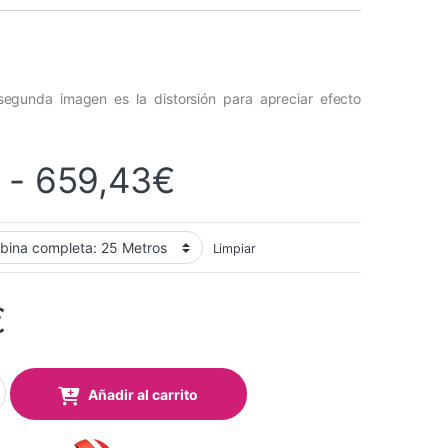
 segunda imagen es la distorsión para apreciar efecto
Rango de precio
-
659,43
€
Limpiar
€
Gloss Metallic Red (GM31) quantity
Añadir al carrito