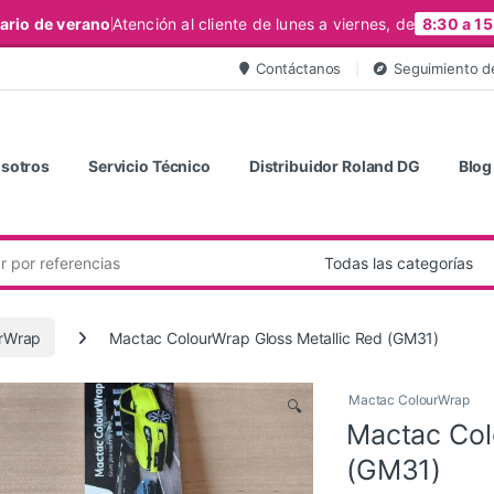
ario de verano
Atención al cliente de lunes a viernes, de
8:30 a 15
Contáctanos
Seguimiento d
sotros
Servicio Técnico
Distribuidor Roland DG
Blog
rWrap
Mactac ColourWrap Gloss Metallic Red (GM31)
Mactac ColourWrap
🔍
Mactac Col
(GM31)