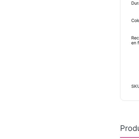
Dur
Col
Rec
en 
SK
Prod