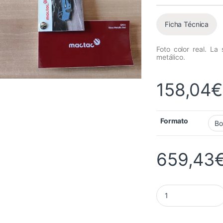
Ficha Técnica
Foto color real. La
metálico.
158,04
€
Formato
659,43
Mactac ColourWrap 