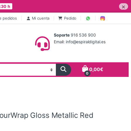
×
:30 h
e pedidos
Mi cuenta
Pedido
Soporte
916 536 900
Email: info@espiraldigital.es
0,00
€
0
ourWrap Gloss Metallic Red