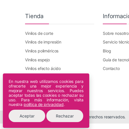
Tienda
Informaci
Vinilos de corte
Sobre nosotro
Vinilos de impresión
Servicio técni
Vinilos poliméricos
Blog
Vinilos espejo
Guía de tecno
Vinilos efecto ácido
Contacto
Vinilo transfer textil
En nuestra web utilizamos cookies para
ofrecerte una mejor experiencia y
Plotters DTF Innuro
mejorar nuestros servicios. Puedes
Plotters de impresión
aceptar todas las cookies o rechazar su
uso. Para más información, visita
nuestra
política de privacidad
.
Aceptar
Rechazar
© 2026 Espiral Digital - Todos los derechos reservados.