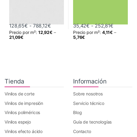
Rango de precios: desde 128,65€ has
Rango de 
128,65
€
-
788,12
€
35,42
€
-
252,81
€
Precio por m²:
12,92
€
–
Precio por m²:
4,11
€
–
Este producto tiene múltiples variantes. Las opciones se pueden 
Este producto tiene múltiples va
21,09
€
5,76
€
Tienda
Información
Vinilos de corte
Sobre nosotros
Vinilos de impresión
Servicio técnico
Vinilos poliméricos
Blog
Vinilos espejo
Guía de tecnologías
Vinilos efecto ácido
Contacto