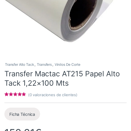
Transfer Alto Tack
,
Transfers
,
Vinilos De Corte
Transfer Mactac AT215 Papel Alto
Tack 1,22×100 Mts
(
0
valoraciones de clientes)
Valorado con
7
4.86
de 5 en
base a
valoracione
Ficha Técnica
s de
clientes