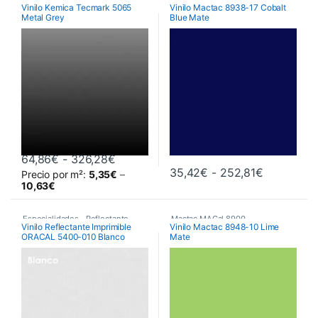
Vinilo Kemica Tecmark 5065
Vinilo Mactac 8938-17 Cobalt
Metal Grey
Blue Mate
Poliméricos
,
Vinilos De Corte
Monoméricos
,
Vinilos De Corte
Rango de precios: desde 64,86€ hast
64,86
€
-
326,28
€
Rango de 
35,42
€
-
252,81
€
Precio por m²:
5,35
€
–
Este producto tiene múltiples variantes. Las opciones se pueden 
Este producto tiene múltiples va
10,63
€
Especialidades
,
Reflectante
,
Mactac MACal 8900
,
Vinilo Reflectante Imprimible
Vinilo Mactac 8948-10 Lime
ORACAL 5400-010 Blanco
Mate
Vinilos De Corte
Monoméricos
,
Vinilos De Corte