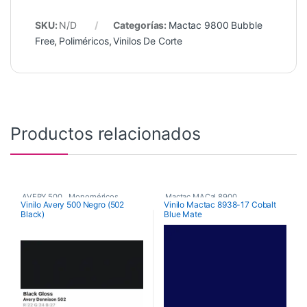
SKU:
N/D
Categorías:
Mactac 9800 Bubble
Free
,
Poliméricos
,
Vinilos De Corte
Productos relacionados
AVERY 500
,
Monoméricos
,
Mactac MACal 8900
,
Vinilo Avery 500 Negro (502
Vinilo Mactac 8938-17 Cobalt
Black)
Blue Mate
Vinilos De Corte
Monoméricos
,
Vinilos De Corte