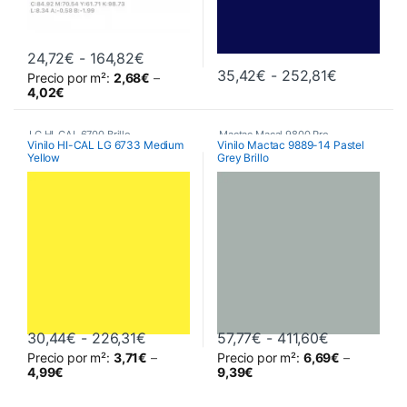
Rango de precios: desde 24,72€ hasta
24,72
€
-
164,82
€
Rango de 
35,42
€
-
252,81
€
Precio por m²:
2,68
€
–
Este producto tiene múltiples variantes. Las opciones se pueden 
Este producto tiene múltiples va
4,02
€
LG HI-CAL 6700 Brillo
,
Mactac Macal 9800 Pro
,
Vinilo HI-CAL LG 6733 Medium
Vinilo Mactac 9889-14 Pastel
Yellow
Grey Brillo
Poliméricos
,
Vinilos De Corte
Poliméricos
,
Vinilos De Corte
Rango de precios: desde 30,44€ hast
Rango de pr
30,44
€
-
226,31
€
57,77
€
-
411,60
€
Precio por m²:
3,71
€
–
Precio por m²:
6,69
€
–
Este producto tiene múltiples variantes. Las opciones se pueden 
Este producto tiene múltiples va
4,99
€
9,39
€