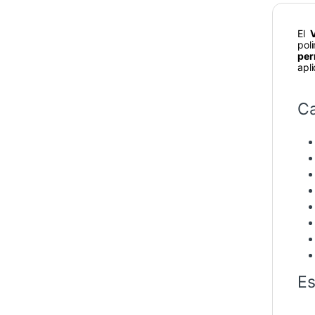
El
pol
per
apl
Ca
Es