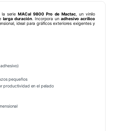
 la serie
MACal 9800 Pro de Mactac
, un vinilo
de
larga duración
. Incorpora un
adhesivo acrílico
sional, ideal para gráficos exteriores exigentes y
 adhesivo)
trazos pequeños
r productividad en el pelado
imensional