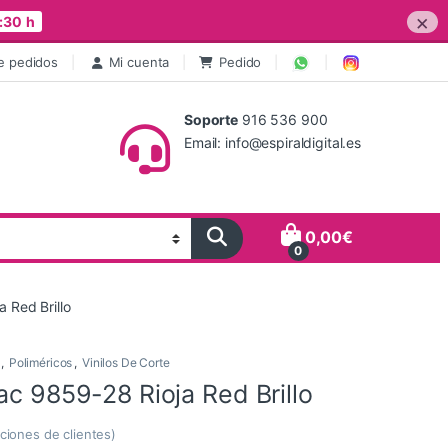
×
:30 h
e pedidos
Mi cuenta
Pedido
Soporte
916 536 900
Email: info@espiraldigital.es
0,00
€
0
 Red Brillo
,
Poliméricos
,
Vinilos De Corte
ac 9859-28 Rioja Red Brillo
ciones de clientes)