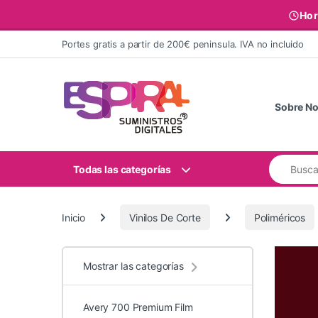
Hor
Ir al contenido
Portes gratis a partir de 200€ peninsula. IVA no incluido
Sobre No
Buscar:
Todas las categorías
Inicio
Vinilos De Corte
Poliméricos
Mostrar las categorías
Avery 700 Premium Film