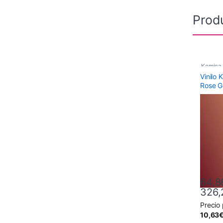
Prod
Kemica
Vinilo
Polimér
Rose G
64,8
326,
Precio
Este pr
10,63