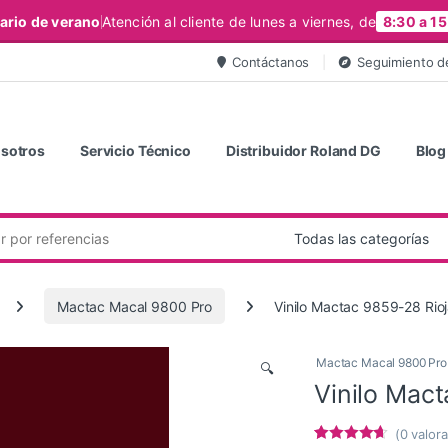
ario de verano
Atención al cliente de lunes a viernes, de
8:30 a 15
Contáctanos
Seguimiento d
sotros
Servicio Técnico
Distribuidor Roland DG
Blog
Mactac Macal 9800 Pro
Vinilo Mactac 9859-28 Rioja
Mactac Macal 9800 Pro
🔍
Vinilo Mact
(
0
valora