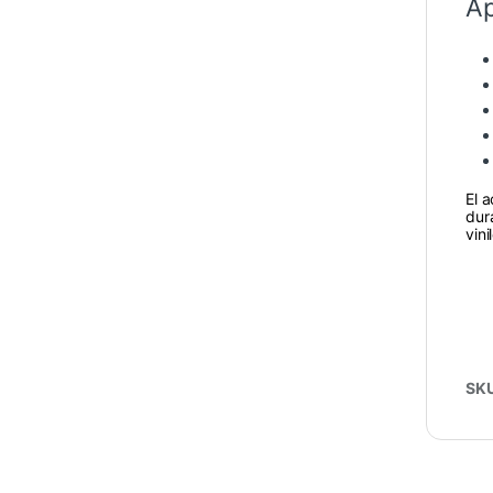
Ap
El 
dur
vin
SK