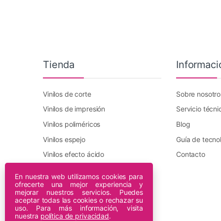
Tienda
Informaci
Vinilos de corte
Sobre nosotro
Vinilos de impresión
Servicio técni
Vinilos poliméricos
Blog
Vinilos espejo
Guía de tecno
Vinilos efecto ácido
Contacto
Vinilo transfer textil
En nuestra web utilizamos cookies para
ofrecerte una mejor experiencia y
Plotters DTF Innuro
mejorar nuestros servicios. Puedes
Plotters de impresión
aceptar todas las cookies o rechazar su
uso. Para más información, visita
nuestra
política de privacidad
.