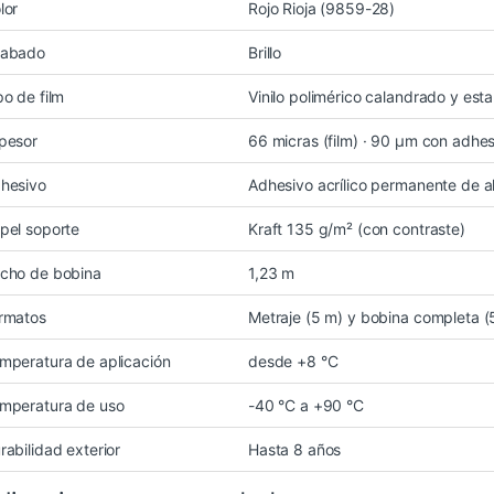
lor
Rojo Rioja (9859-28)
abado
Brillo
po de film
Vinilo polimérico calandrado y esta
pesor
66 micras (film) · 90 µm con adhe
hesivo
Adhesivo acrílico permanente de al
pel soporte
Kraft 135 g/m² (con contraste)
cho de bobina
1,23 m
rmatos
Metraje (5 m) y bobina completa (
mperatura de aplicación
desde +8 °C
mperatura de uso
-40 °C a +90 °C
rabilidad exterior
Hasta 8 años